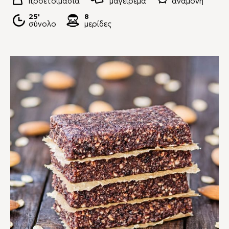
προετοιμασία
μαγείρεμα
αναμονή
25'
8
σύνολο
μερίδες