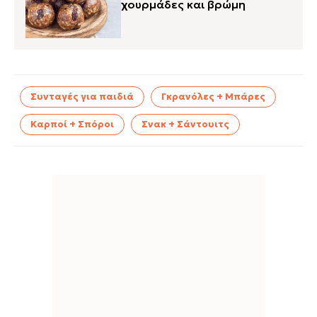
χουρμάδες και βρώμη
Συνταγές για παιδιά
Γκρανόλες + Μπάρες
Καρποί + Σπόροι
Σνακ + Σάντουιτς