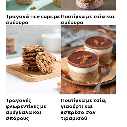
Τραγανά rice cups με
Πουτίγκα με τσία και
σμέουρα
σμέουρα
Τραγανές
Πουτίγκα με τσία,
φλωρεντίνες με
γιαούρτι και
αμύγδαλα και
εσπρέσο σαν
σπόρους
τιραμισού