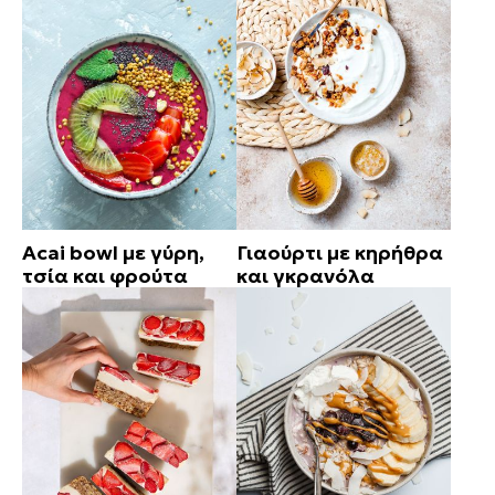
Acai bowl με γύρη,
Γιαούρτι με κηρήθρα
τσία και φρούτα
και γκρανόλα