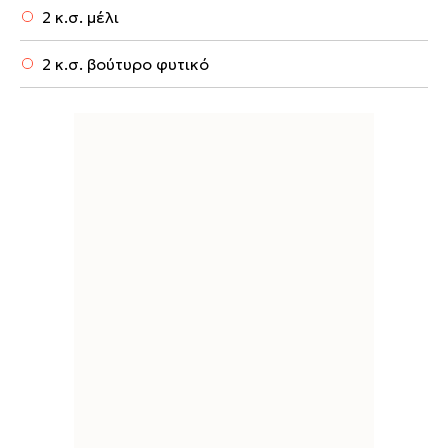
2 κ.σ. μέλι
2 κ.σ. βούτυρο φυτικό