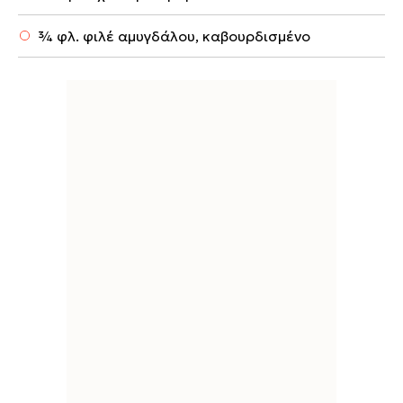
¾ φλ. φιλέ αμυγδάλου, καβουρδισμένο