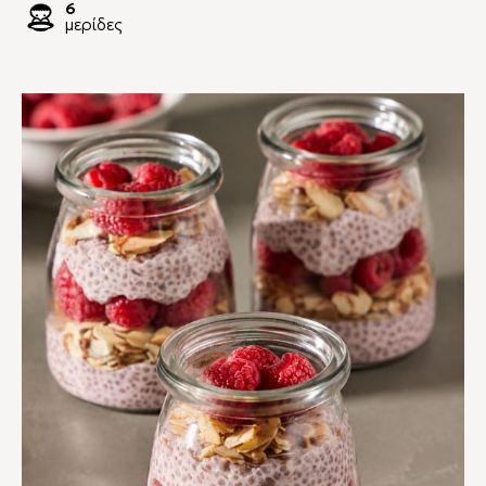
6
μερίδες