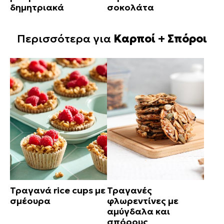
δημητριακά
σοκολάτα
Περισσότερα για
Καρποί + Σπόροι
Τραγανά rice cups με
Τραγανές
σμέουρα
φλωρεντίνες με
αμύγδαλα και
σπόρους