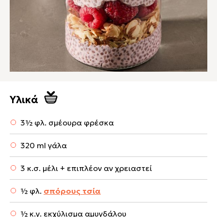
Υλικά
3½ φλ. σμέουρα φρέσκα
320 ml γάλα
3 κ.σ. μέλι + επιπλέον αν χρειαστεί
½ φλ.
σπόρους τσία
½ κ.γ. εκχύλισμα αμυγδάλου