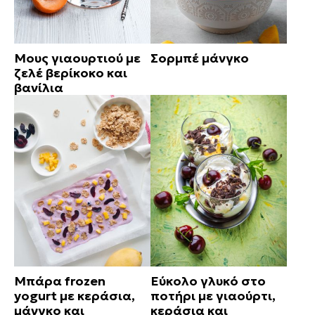
Μους γιαουρτιού με
Σορμπέ μάνγκο
ζελέ βερίκοκο και
βανίλια
Μπάρα frozen
Εύκολο γλυκό στο
yogurt με κεράσια,
ποτήρι με γιαούρτι,
μάνγκο και
κεράσια και