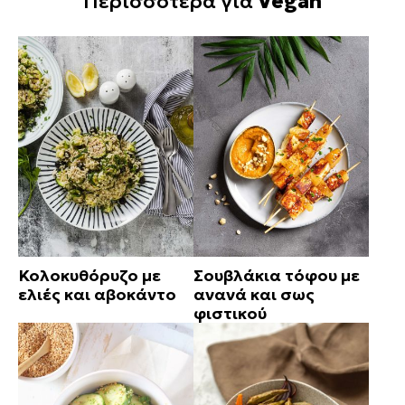
Περισσότερα για
Vegan
Κολοκυθόρυζο με
Σουβλάκια τόφου με
ελιές και αβοκάντο
ανανά και σως
φιστικού