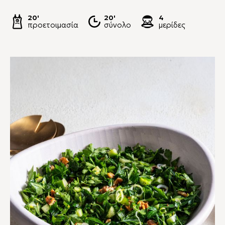
20'
20'
4
προετοιμασία
σύνολο
μερίδες