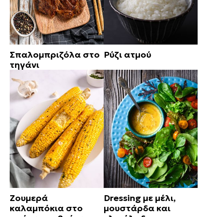
Σπαλομπριζόλα στο
Ρύζι ατμού
τηγάνι
Ζουμερά
Dressing με μέλι,
καλαμπόκια στο
μουστάρδα και