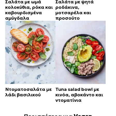
Σαλάτα με ωμά
Σαλάτα με ψητά
κολοκύθια, ρόκα και
ροδάκινα,
καβουρδισμένα
μοτσαρέλα και
αμύγδαλα
προσούτο
Ντοματοσαλάτα με
Tuna salad bowl με
λάδι βασιλικού
κινόα, αβοκάντο και
ντοματίνια