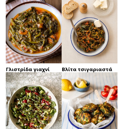
Γλιστρίδα γιαχνί
Βλίτα τσιγαριαστά