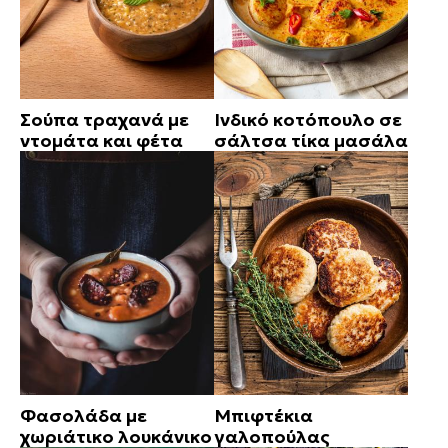
Σούπα τραχανά με
Ινδικό κοτόπουλο σε
ντομάτα και φέτα
σάλτσα τίκα μασάλα
Φασολάδα με
Μπιφτέκια
χωριάτικο λουκάνικο
γαλοπούλας