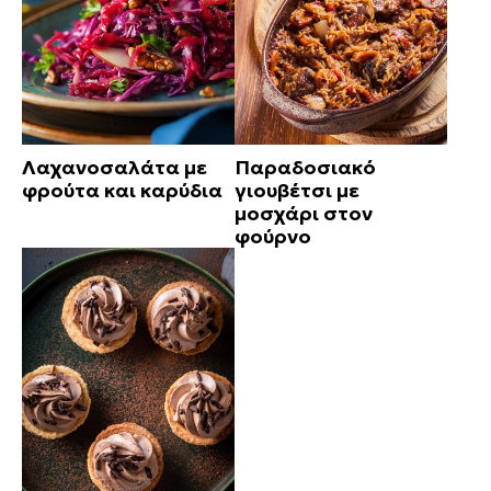
Λαχανοσαλάτα με
Παραδοσιακό
φρούτα και καρύδια
γιουβέτσι με
μοσχάρι στον
φούρνο