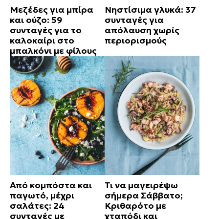
Μεζέδες για μπίρα
Νηστίσιμα γλυκά: 37
και ούζο: 59
συνταγές για
συνταγές για το
απόλαυση χωρίς
καλοκαίρι στο
περιορισμούς
μπαλκόνι με φίλους
Από κομπόστα και
Τι να μαγειρέψω
παγωτό, μέχρι
σήμερα Σάββατο;
σαλάτες: 24
Κριθαρότο με
συνταγές με
χταπόδι και