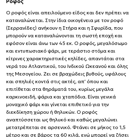
Ροφός
Ο ροφός είναι απειλούμενο είδος και δεν πρέπει να
καταναλώνεται. Στην ίδια οικογένεια με τον ροφό
(Σερρανίδες) ανήκουν η Στήρα και η Σφυρίδα, που
μπορούν να καταναλώνονται τη σωστή εποχή και
εφόσον είναι άνω των 45 εκ. Ο ροφός, μεγαλόσωμο
και εντυπωσιακό ψάρι, με τεράστιο στόμα και
κίτρινες χαρακτηριστικές κηλίδες, απαντάται στα
νερά του Ατλαντικού, του Ινδικού Ωκεανού και όλης
της Μεσογείου. Ζει σε βραχώδεις βυθούς, υφάλους
και σπηλιές κοντά στις ακτές, απ’ όπου και
επιτίθεται στα θηράματά του, κυρίως μεγάλα
καρκινοειδή, ψάρια και χταπόδια. Είναι γενικά
μοναχικό ψάρι και γίνεται επιθετικό για την
διεκδίκηση χώρου ή θηλυκών. Ο ροφός
αναπτύσσεται ως θηλυκό και καθώς μεγαλώνει
μετατρέπεται σε αρσενικό. Φτάνει σε μήκος το 1,5
μέτρο και σε βάρος τα 60 κιλά, ενώ μπορεί να ζήσει