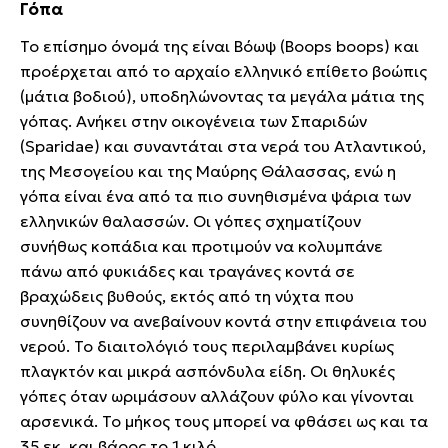
Γόπα
Το επίσημο όνομά της είναι Βόωψ (Boops boops) και
προέρχεται από το αρχαίο ελληνικό επίθετο βοώπις
(μάτια βοδιού), υποδηλώνοντας τα μεγάλα μάτια της
γόπας. Ανήκει στην οικογένεια των Σπαριδών
(Sparidae) και συναντάται στα νερά του Ατλαντικού,
της Μεσογείου και της Μαύρης Θάλασσας, ενώ η
γόπα είναι ένα από τα πιο συνηθισμένα ψάρια των
ελληνικών θαλασσών. Οι γόπες σχηματίζουν
συνήθως κοπάδια και προτιμούν να κολυμπάνε
πάνω από φυκιάδες και τραγάνες κοντά σε
βραχώδεις βυθούς, εκτός από τη νύχτα που
συνηθίζουν να ανεβαίνουν κοντά στην επιφάνεια του
νερού. Το διαιτολόγιό τους περιλαμβάνει κυρίως
πλαγκτόν και μικρά ασπόνδυλα είδη. Οι θηλυκές
γόπες όταν ωριμάσουν αλλάζουν φύλο και γίνονται
αρσενικά. Το μήκος τους μπορεί να φθάσει ως και τα
35 εκ. και βάρος το 1 κιλό.