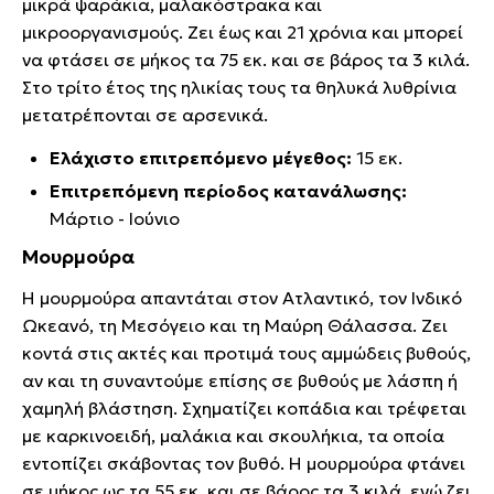
μικρά ψαράκια, μαλακόστρακα και
μικροοργανισμούς. Ζει έως και 21 χρόνια και μπορεί
να φτάσει σε μήκος τα 75 εκ. και σε βάρος τα 3 κιλά.
Στο τρίτο έτος της ηλικίας τους τα θηλυκά λυθρίνια
μετατρέπονται σε αρσενικά.
Ελάχιστο επιτρεπόμενο μέγεθος:
15 εκ.
Επιτρεπόμενη περίοδος κατανάλωσης:
Μάρτιο - Ιούνιο
Μουρμούρα
Η μουρμούρα απαντάται στον Ατλαντικό, τον Ινδικό
Ωκεανό, τη Μεσόγειο και τη Μαύρη Θάλασσα. Ζει
κοντά στις ακτές και προτιμά τους αμμώδεις βυθούς,
αν και τη συναντούμε επίσης σε βυθούς με λάσπη ή
χαμηλή βλάστηση. Σχηματίζει κοπάδια και τρέφεται
με καρκινοειδή, μαλάκια και σκουλήκια, τα οποία
εντοπίζει σκάβοντας τον βυθό. Η μουρμούρα φτάνει
σε μήκος ως τα 55 εκ. και σε βάρος τα 3 κιλά, ενώ ζει