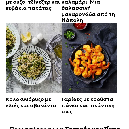
με ούζο, τζίντζερ και
καλαμάρι: Μια
κυβάκια πατάτας
θαλασσινή
μακαρονάδα από τη
Νάπολη
Κολοκυθόρυζο με
Γαρίδες με κρούστα
ελιές και αβοκάντο
πάνκο και πικάντικη
σως