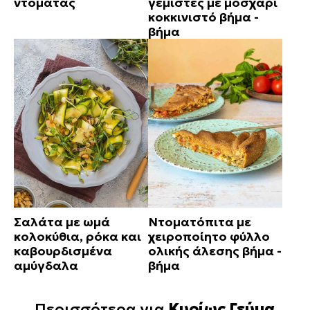
ντομάτας
γεμιστές με μοσχάρι
κοκκινιστό βήμα -
βήμα
Σαλάτα με ωμά
Ντοματόπιτα με
κολοκύθια, ρόκα και
χειροποίητο φύλλο
καβουρδισμένα
ολικής άλεσης βήμα -
αμύγδαλα
βήμα
Περισσότερα για
Κυρίως Γεύμα