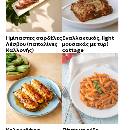
Ημίπαστες σαρδέλες
Εναλλακτικός, light
Λέσβου (παπαλίνες
μουσακάς με τυρί
Καλλονής)
cottage
Κολοκυθάκια
Πένες με ούζο,