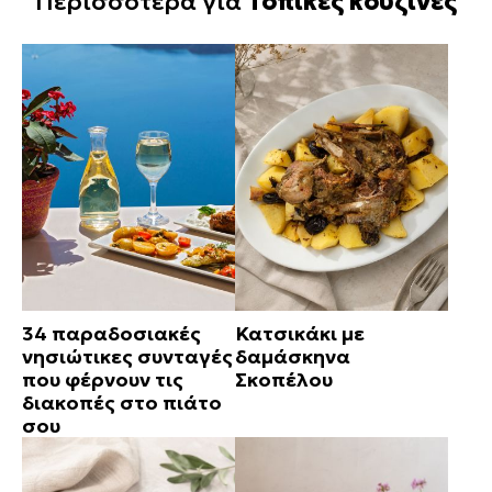
Περισσότερα για
Τοπικές κουζίνες
34 παραδοσιακές
Κατσικάκι με
νησιώτικες συνταγές
δαμάσκηνα
που φέρνουν τις
Σκοπέλου
διακοπές στο πιάτο
σου