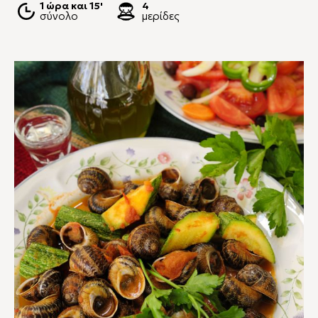
1 ώρα και 15'
4
σύνολο
μερίδες