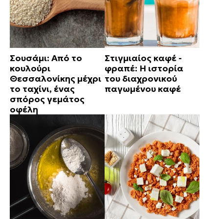
Σουσάμι: Από το
Στιγμιαίος καφέ -
κουλούρι
φραπέ: Η ιστορία
Θεσσαλονίκης μέχρι
του διαχρονικού
το ταχίνι, ένας
παγωμένου καφέ
σπόρος γεμάτος
οφέλη