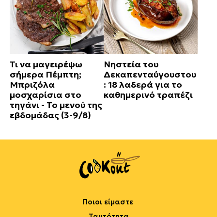
Τι να μαγειρέψω
Νηστεία του
σήμερα Πέμπτη;
Δεκαπενταύγουστου
Μπριζόλα
: 18 λαδερά για το
μοσχαρίσια στο
καθημερινό τραπέζι
τηγάνι - Το μενού της
εβδομάδας (3-9/8)
Ποιοι είμαστε
Ταυτότητα