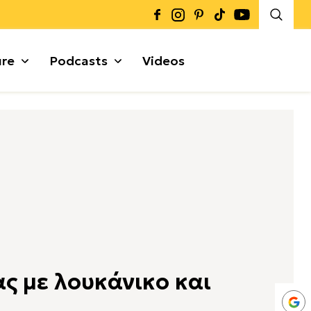
ure
Podcasts
Videos
Καρποί + Σπόροι
Μυρωδικά
Γκρανόλες + Μπάρες
α
ς με λουκάνικο και