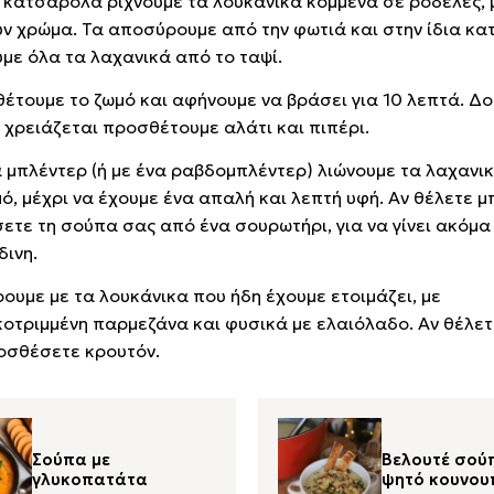
α κατσαρόλα ρίχνουμε τα λουκάνικα κομμένα σε ροδέλες, 
ν χρώμα. Τα αποσύρουμε από την φωτιά και στην ίδια κ
υμε όλα τα λαχανικά από το ταψί.
έτουμε το ζωμό και αφήνουμε να βράσει για 10 λεπτά. Δ
ν χρειάζεται προσθέτουμε αλάτι και πιπέρι.
α μπλέντερ (ή με ένα ραβδομπλέντερ) λιώνουμε τα λαχανικ
μό, μέχρι να έχουμε ένα απαλή και λεπτή υφή. Αν θέλετε μ
ετε τη σούπα σας από ένα σουρωτήρι, για να γίνει ακόμα
δινη.
ρουμε με τα λουκάνικα που ήδη έχουμε ετοιμάζει, με
οτριμμένη παρμεζάνα και φυσικά με ελαιόλαδο. Αν θέλετ
οσθέσετε κρουτόν.
Σούπα με
Βελουτέ σού
γλυκοπατάτα
ψητό κουνου