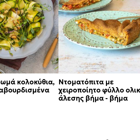
 ωμά κολοκύθια,
Ντοματόπιτα με
καβουρδισμένα
χειροποίητο φύλλο ολι
άλεσης βήμα - βήμα