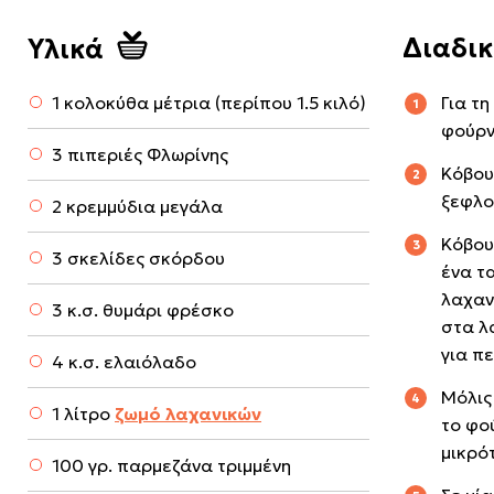
Διαδι
Υλικά
1 κολοκύθα μέτρια (περίπου 1.5 κιλό)
Για τ
φούρν
3 πιπεριές Φλωρίνης
Κόβου
ξεφλο
2 κρεμμύδια μεγάλα
Κόβου
3 σκελίδες σκόρδου
ένα τ
λαχαν
3 κ.σ. θυμάρι φρέσκο
στα λ
για π
4 κ.σ. ελαιόλαδο
Μόλις
1 λίτρο
ζωμό λαχανικών
το φο
μικρό
100 γρ. παρμεζάνα τριμμένη