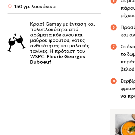
Σε μί
150 γρ. λουκάνικα
πάρου
ρίχνο
Κρασί Gamay με ένταση και
Προσθ
πολυπλοκότητα από
αρώματα κόκκινου και
και α
μαύρου φρούτου, νότες
ανθικότητας και μαλακές
Σε έν
τανίνες. Η πρόταση του
το ζω
WSPC:
Fleurie Georges
περάσ
Duboeuf
βελού
Σερβί
φρεσκ
να πρ