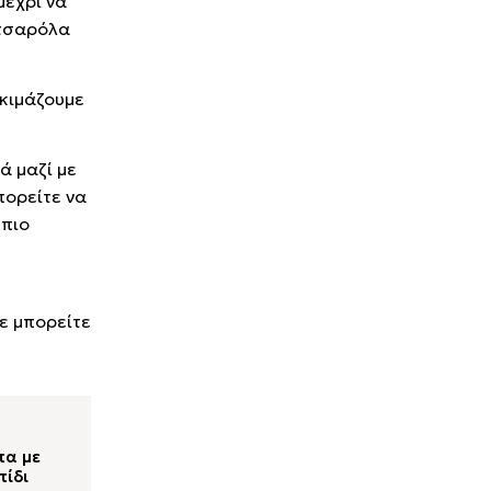
μέχρι να
ατσαρόλα
οκιμάζουμε
ά μαζί με
πορείτε να
 πιο
ε μπορείτε
πα με
πίδι