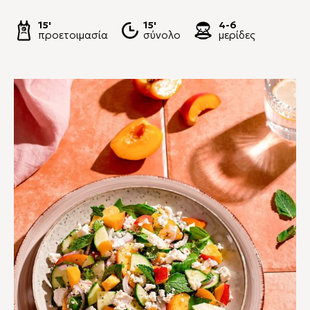
15'
15'
4-6
προετοιμασία
σύνολο
μερίδες