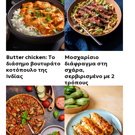
Butter chicken: Το
Μοσχαρίσιο
διάσημο βουτυράτο
διάφραγμα στη
κοτόπουλο της
σχάρα,
Ινδίας
σερβιρισμένο με 2
τρόπους