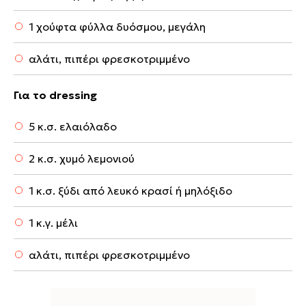
1 χούφτα φύλλα δυόσμου, μεγάλη
αλάτι, πιπέρι φρεσκοτριμμένο
Για το dressing
5 κ.σ. ελαιόλαδο
2 κ.σ. χυμό λεμονιού
1 κ.σ. ξύδι από λευκό κρασί ή μηλόξιδο
1 κ.γ. μέλι
αλάτι, πιπέρι φρεσκοτριμμένο