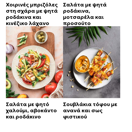
Χοιρινές μπριζόλες
Σαλάτα με ψητά
στη σχάρα με ψητά
ροδάκινα,
ροδάκινα και
μοτσαρέλα και
κινέζικο λάχανο
προσούτο
Σαλάτα με ψητό
Σουβλάκια τόφου με
χαλούμι, αβοκάντο
ανανά και σως
και ροδάκινο
φιστικού