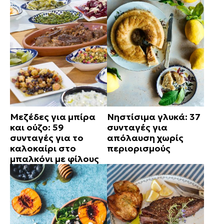
Μεζέδες για μπίρα
Νηστίσιμα γλυκά: 37
και ούζο: 59
συνταγές για
συνταγές για το
απόλαυση χωρίς
καλοκαίρι στο
περιορισμούς
μπαλκόνι με φίλους