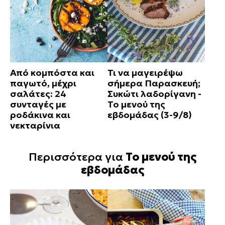
Από κομπόστα και
Τι να μαγειρέψω
παγωτό, μέχρι
σήμερα Παρασκευή;
σαλάτες: 24
Συκώτι λαδορίγανη -
συνταγές με
Το μενού της
ροδάκινα και
εβδομάδας (3-9/8)
νεκταρίνια
Περισσότερα για
Το μενού της
εβδομάδας