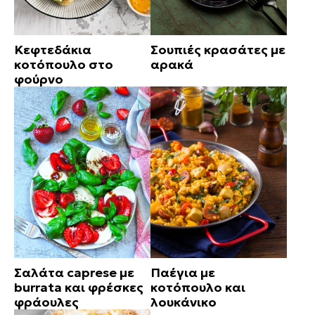
Κεφτεδάκια
Σουπιές κρασάτες με
κοτόπουλο στο
αρακά
φούρνο
Σαλάτα caprese με
Παέγια με
burrata και φρέσκες
κοτόπουλο και
φράουλες
λουκάνικο