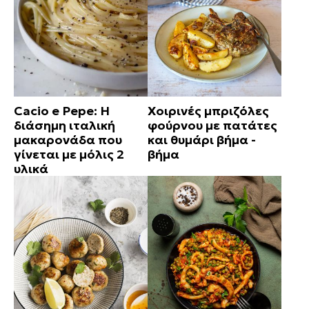
Cacio e Pepe: Η
Χοιρινές μπριζόλες
διάσημη ιταλική
φούρνου με πατάτες
μακαρονάδα που
και θυμάρι βήμα -
γίνεται με μόλις 2
βήμα
υλικά