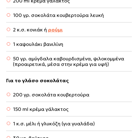
200 ml κρέμα γάλακτος
100 γρ. σοκολάτα κουβερτούρα λευκή
2 κ.σ. κονιάκ ή
ρούμι
1 καψουλάκι βανιλίνη
50 γρ. αμύγδαλα καβουρδισμένα, ψιλοκομμένα
(προαιρετικά, μέσα στην κρέμα για υφή)
Για το γλάσο σοκολάτας
200 γρ. σοκολάτα κουβερτούρα
150 ml κρέμα γάλακτος
1 κ.σ. μέλι ή γλυκόζη (για γυαλάδα)
30 γρ. βούτυρο