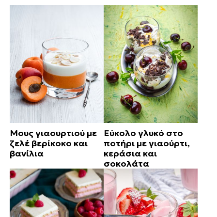
Μους γιαουρτιού με
Εύκολο γλυκό στο
ζελέ βερίκοκο και
ποτήρι με γιαούρτι,
βανίλια
κεράσια και
σοκολάτα