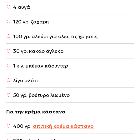
4 αυγά
120 γρ. ζάχαρη
100 γρ. αλεύρι για όλες τις χρήσεις
30 γρ. κακάο άγλυκο
1 κ.γ. μπέικιν πάουντερ
λίγο αλάτι
50 γρ. βούτυρο λιωμένο
Για την κρέμα κάστανο
400 γρ.
σπιτική κρέμα κάστανο