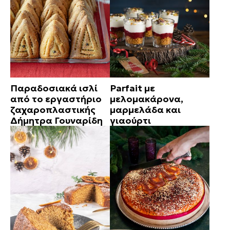
Παραδοσιακά ισλί
Parfait με
από το εργαστήριο
μελομακάρονα,
ζαχαροπλαστικής
μαρμελάδα και
Δήμητρα Γουναρίδη
γιαούρτι