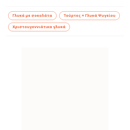
Γλυκά με σοκολάτα
Τούρτες + Γλυκά Ψυγείου
Χριστουγεννιάτικα γλυκά