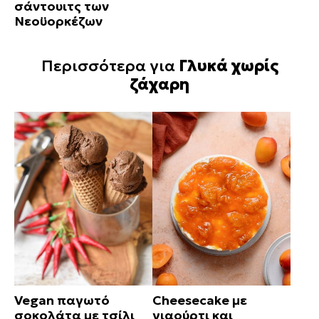
σάντουιτς των
Νεοϋορκέζων
Περισσότερα για
Γλυκά χωρίς
ζάχαρη
Vegan παγωτό
Cheesecake με
σοκολάτα με τσίλι
γιαούρτι και