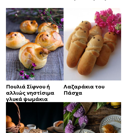
Πουλιά Σίφνου ή
Λαζαράκια του
αλλιώς νηστίσιμα
Πάσχα
γλυκά ψωμάκια