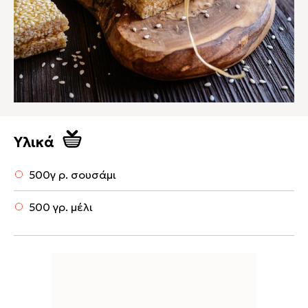
Υλικά
500γ ρ. σουσάμι
500 γρ. μέλι