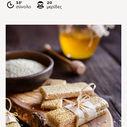
35'
20
σύνολο
μερίδες