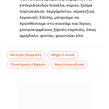
εσπεριδοειδών (κανέλα, κύμινο, ξύσμα
πορτοκαλιού, περγαμόντου, νεραντζιού,
λεμονιού). Επίσης, μπορούμε να
προσθέσουμε στο σουσάμι και λίγους
χοντροκομμένους ξηρούς καρπούς, όπως
αμύγδαλο, φιστίκι, φουντούκι κλπ.
Με λίγες θερμίδες
Μέχρι 5 υλικά
Γλυκά χωρίς ζάχαρη
Νηστίσιμα γλυκά