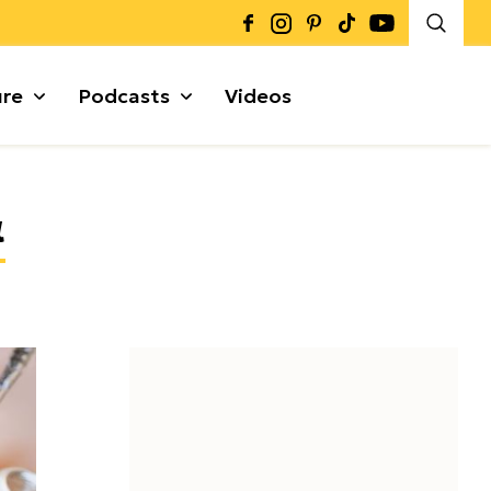
ure
Podcasts
Videos
Καρποί + Σπόροι
α
Μυρωδικά
Γκρανόλες + Μπάρες
α