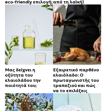
eco-friendly επιλογή;
από τη λαϊκή)
Μας δείχνει η
Εξαιρετικό παρθένο
οξύτητα του
ελαιόλαδο: Ο
ελαιολάδου την
πρωταγωνιστής του
ποιότητά του;
τραπεζιού και πώς
να το επιλέξεις