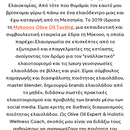
Ελαιοκομίας. Από τότε που θυμάμαι τον εαυτό μου
βρίσκομαι γύρω ή πάνω σε ένα ελαιόδεντρο μιας και
έχω καταγωγή από τη Μεσσηνία. Το 2019 ίδρυσα
τη
Mykonos Olive Oil Tasting
, μια εκπαιδευτική και
συμβουλευτική εταιρεία με έδρα τη Μύκονo, η οποία
παρέχει Ελαιογνωσία σε επισκέπτες από το
εξωτερικό και επαγγελματίες της εστίασης,
ανοίγοντας τον δρόμο για τον "εναλλακτικό"
ελαιοτουρισμό και τις luxury γευσιγνωσίες
ελαιολάδου σε βίλλες και γιώτ. Είμαι σύμβουλος
παραγωγής και διασφάλισης ποιότητας ελαιολάδου,
master blender, δημιουργώ brands ελαιολάδου από
το μηδέν, διδάσκω σωστές πρακτικές
ελαιοτουρισμού και προβολής των brands μέσω των
social media. Είμαι κριτής σε διεθνείς διαγωνισμούς
ποιότητας ελαιολάδου. Ως Olive Oil Expert & Holistic
Wellness Coach, σκοπός μου είναι να διδάξω τους
ανθρώπους να αναγνωρίζουν την ποιότητα του