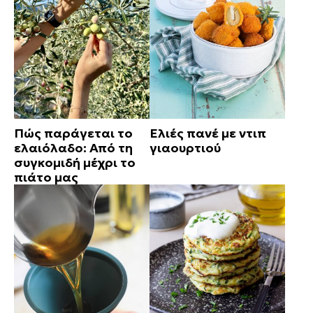
Πώς παράγεται το
Ελιές πανέ με ντιπ
ελαιόλαδο: Από τη
γιαουρτιού
συγκομιδή μέχρι το
πιάτο μας