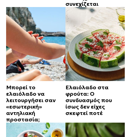
συνεχίζεται
Μπορεί το
Ελαιόλαδο στα
ελαιόλαδο να
φρούτα: Ο
λειτουργήσει σαν
συνδυασμός που
«εσωτερική»
ίσως δεν είχες
αντηλιακή
σκεφτεί ποτέ
προστασία;