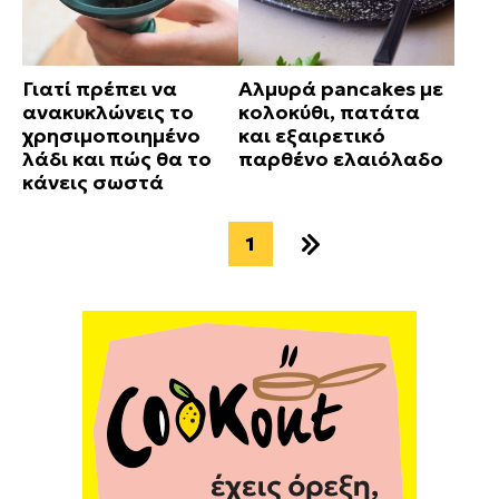
Γιατί πρέπει να
Αλμυρά pancakes με
ανακυκλώνεις το
κολοκύθι, πατάτα
χρησιμοποιημένο
και εξαιρετικό
λάδι και πώς θα το
παρθένο ελαιόλαδο
κάνεις σωστά
1