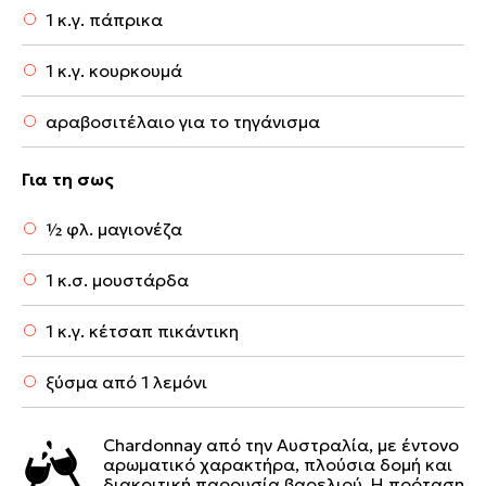
1 κ.γ. πάπρικα
1 κ.γ. κουρκουμά
αραβοσιτέλαιο για το τηγάνισμα
Για τη σως
½ φλ. μαγιονέζα
1 κ.σ. μουστάρδα
1 κ.γ. κέτσαπ πικάντικη
ξύσμα από 1 λεμόνι
Chardonnay από την Αυστραλία, με έντονο
αρωματικό χαρακτήρα, πλούσια δομή και
διακριτική παρουσία βαρελιού. Η πρόταση