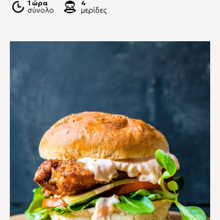
1 ώρα
4
σύνολο
μερίδες