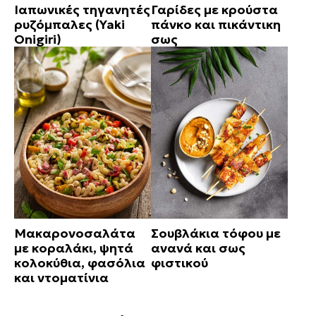
Ιαπωνικές τηγανητές
Γαρίδες με κρούστα
ρυζόμπαλες (Yaki
πάνκο και πικάντικη
Onigiri)
σως
Μακαρονοσαλάτα
Σουβλάκια τόφου με
με κοραλάκι, ψητά
ανανά και σως
κολοκύθια, φασόλια
φιστικού
και ντοματίνια