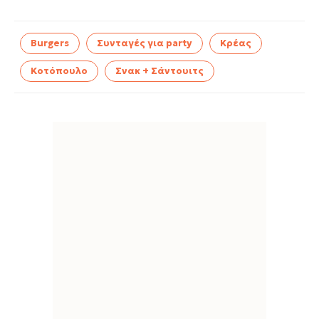
Burgers
Συνταγές για party
Κρέας
Κοτόπουλο
Σνακ + Σάντουιτς