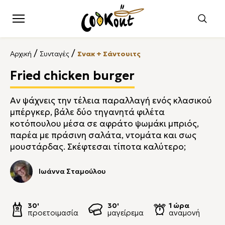
/
/
Αρχική
Συνταγές
Σνακ + Σάντουιτς
Fried chicken burger
Αν ψάχνεις την τέλεια παραλλαγή ενός κλασικού
μπέργκερ, βάλε δύο τηγανητά φιλέτα
κοτόπουλου μέσα σε αφράτο ψωμάκι μπριός,
παρέα με πράσινη σαλάτα, ντομάτα και σως
μουστάρδας. Σκέφτεσαι τίποτα καλύτερο;
Ιωάννα Σταμούλου
30'
30'
1 ώρα
προετοιμασία
μαγείρεμα
αναμονή