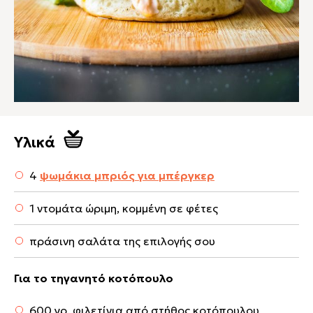
Υλικά
4
ψωμάκια μπριός για μπέργκερ
1 ντομάτα ώριμη, κομμένη σε φέτες
πράσινη σαλάτα της επιλογής σου
Για το τηγανητό κοτόπουλο
600 γρ. φιλετίνια από στήθος κοτόπουλου