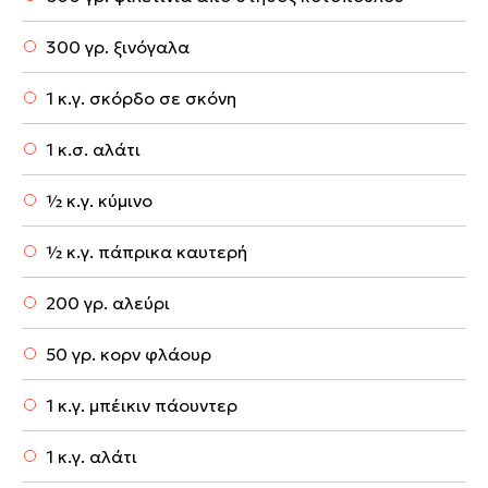
300 γρ. ξινόγαλα
1 κ.γ. σκόρδο σε σκόνη
1 κ.σ. αλάτι
½ κ.γ. κύμινο
½ κ.γ. πάπρικα καυτερή
200 γρ. αλεύρι
50 γρ. κορν φλάουρ
1 κ.γ. μπέικιν πάουντερ
1 κ.γ. αλάτι