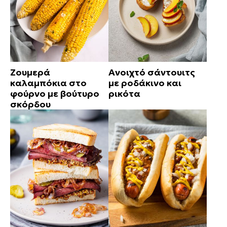
Ζουμερά
Ανοιχτό σάντουιτς
καλαμπόκια στο
με ροδάκινο και
φούρνο με βούτυρο
ρικότα
σκόρδου