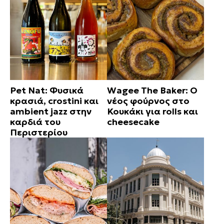
Pet Nat: Φυσικά
Wagee The Baker: Ο
κρασιά, crostini και
νέος φούρνος στο
ambient jazz στην
Κουκάκι για rolls και
καρδιά του
cheesecake
Περιστερίου