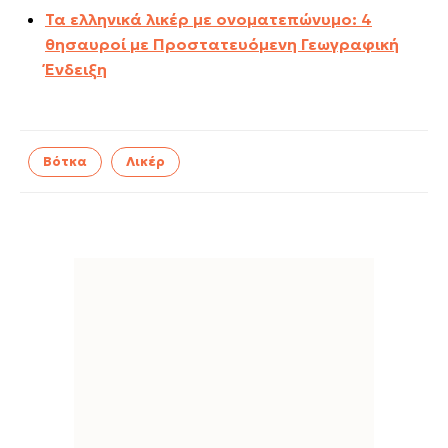
Τα ελληνικά λικέρ με ονοματεπώνυμο: 4
θησαυροί με Προστατευόμενη Γεωγραφική
Ένδειξη
Βότκα
Λικέρ