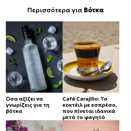
Περισσότερα για
Βότκα
Όσα αξίζει να
Café Carajillo: Το
γνωρίζεις για τη
κοκτέιλ με εσπρέσο,
βότκα
που πίνεται ιδανικά
μετά το φαγητό