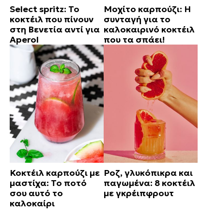
Select spritz: Το
Μοχίτο καρπούζι: Η
κοκτέιλ που πίνουν
συνταγή για το
στη Βενετία αντί για
καλοκαιρινό κοκτέιλ
Aperol
που τα σπάει!
Κοκτέιλ καρπούζι με
Ροζ, γλυκόπικρα και
μαστίχα: Το ποτό
παγωμένα: 8 κοκτέιλ
σου αυτό το
με γκρέιπφρουτ
καλοκαίρι