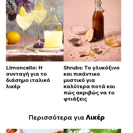
Limoncello: Η
Shrubs: Το γλυκόξινο
συνταγή για το
και πικάντικο
διάσημο ιταλικό
μυστικό για
λικέρ
καλύτερα ποτά και
πώς ακριβώς να το
φτιάξεις
Περισσότερα για
Λικέρ