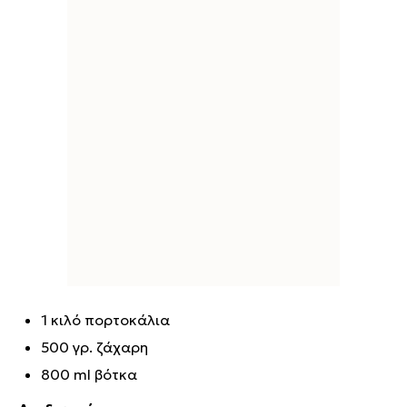
1 κιλό πορτοκάλια
500 γρ. ζάχαρη
800 ml βότκα