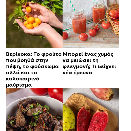
Βερίκοκα: Το φρούτο
Μπορεί ένας χυμός
που βοηθά στην
να μειώσει τη
πέψη, το φούσκωμα
φλεγμονή; Τι δείχνει
αλλά και το
νέα έρευνα
καλοκαιρινό
μαύρισμα