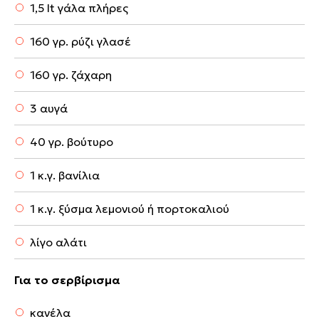
1,5 lt γάλα πλήρες
160 γρ. ρύζι γλασέ
160 γρ. ζάχαρη
3 αυγά
40 γρ. βούτυρο
1 κ.γ. βανίλια
1 κ.γ. ξύσμα λεμονιού ή πορτοκαλιού
λίγο αλάτι
Για το σερβίρισμα
κανέλα