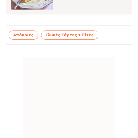
Απόκριες
Γλυκές Τάρτες + Πίτες