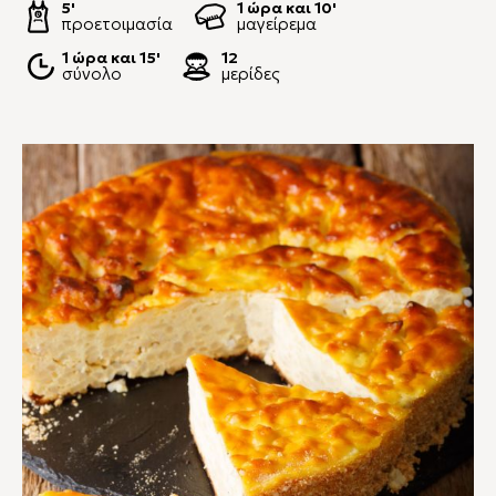
5'
1 ώρα και 10'
προετοιμασία
μαγείρεμα
1 ώρα και 15'
12
σύνολο
μερίδες