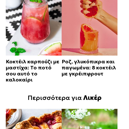
Κοκτέιλ καρπούζι με
Ροζ, γλυκόπικρα και
μαστίχα: Το ποτό
παγωμένα: 8 κοκτέιλ
σου αυτό το
με γκρέιπφρουτ
καλοκαίρι
Περισσότερα για
Λικέρ