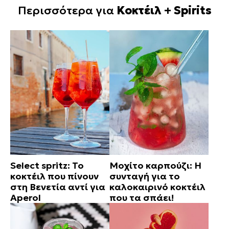
Περισσότερα για
Κοκτέιλ + Spirits
Select spritz: Το
Μοχίτο καρπούζι: Η
κοκτέιλ που πίνουν
συνταγή για το
στη Βενετία αντί για
καλοκαιρινό κοκτέιλ
Aperol
που τα σπάει!