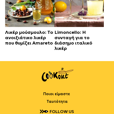
Λικέρ μούσμουλο: Το
Limoncello: Η
ανοιξιάτικο λικέρ
συνταγή για το
που θυμίζει Amareto
διάσημο ιταλικό
λικέρ
Ποιοι είμαστε
Ταυτότητα
FOLLOW US