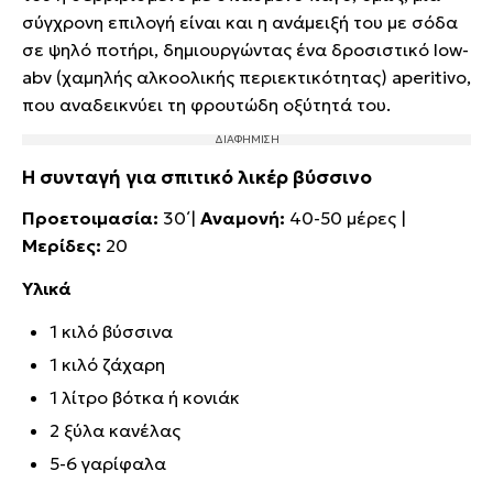
σύγχρονη επιλογή είναι και η ανάμειξή του με σόδα
σε ψηλό ποτήρι, δημιουργώντας ένα δροσιστικό low-
abv (χαμηλής αλκοολικής περιεκτικότητας) aperitivo,
που αναδεικνύει τη φρουτώδη οξύτητά του.
Η συνταγή για σπιτικό λικέρ βύσσινο
Προετοιμασία:
30΄|
Αναμονή:
40-50 μέρες |
Μερίδες:
20
Υλικά
1 κιλό βύσσινα
1 κιλό ζάχαρη
1 λίτρο βότκα ή κονιάκ
2 ξύλα κανέλας
5-6 γαρίφαλα