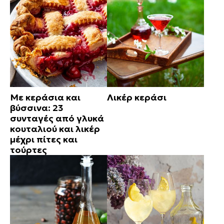
Με κεράσια και
Λικέρ κεράσι
βύσσινα: 23
συνταγές από γλυκά
κουταλιού και λικέρ
μέχρι πίτες και
τούρτες