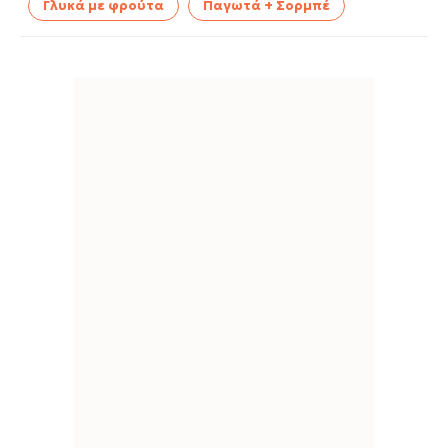
Γλυκά με φρούτα
Παγωτά + Σορμπέ