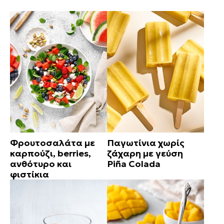
Φρουτοσαλάτα με
Παγωτίνια χωρίς
καρπούζι, berries,
ζάχαρη με γεύση
ανθότυρο και
Piña Colada
φιστίκια