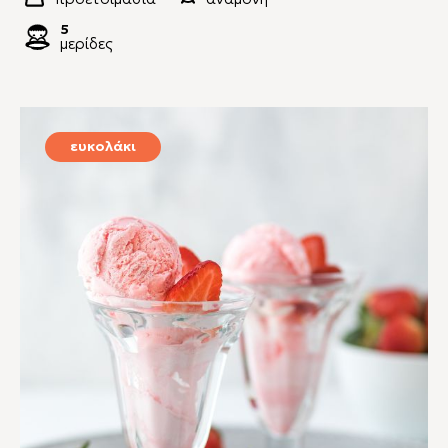
5
μερίδες
ευκολάκι