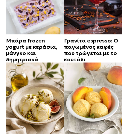
Μπάρα frozen
Γρανίτα espresso: Ο
yogurt με κεράσια,
παγωμένος καφές
μάνγκο και
που τρώγεται με το
δημητριακά
κουτάλι