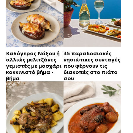
Καλόγερος Νάξου ή
35 παραδοσιακές
αλλιώς μελιτζάνες
νησιώτικες συνταγές
γεμιστές με μοσχάρι
που φέρνουν τις
κοκκινιστό βήμα -
διακοπές στο πιάτο
βήμα
σου