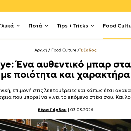
Γλυκά
Ποτά
Tips + Tricks
Food Cult
/
/
Αρχική
Food Culture
Έξοδος
ι
 με σοκολάτα
Ζυμαρικά
Γλυκές Τάρτες + Πίτες
Κυνήγι
Πατάτες
Γλυκά χωρίς λακτόζη
Χοιρινό
ye: Ένα αυθεντικό μπαρ στα
τικά
+ Κρέμες
Θαλασσινά
Γλυκά κουταλιού
Λαχανικά
Ρύζι + Δημητριακά
Μικρά κεράσματα
Χόρτα + 
με ποιότητα και χαρακτήρα
 Κατσίκι
ς + Γλυκά Ψυγείου
Κιμάς
Γλυκά με φρούτα
Μέχρι 5 υλικά
Συκώτι
Μαρμελάδες + Αλείμματ
Ψάρι
 Τσουρέκια
Κόκορας
Γλυκά τηγανιού
Μοσχάρι
Τυρί + Γαλακτοκομικά
Παγωτά + Σορμπέ
Noodles
νική, επιμονή στις λεπτομέρειες και κάπως έτσι ανακ
ούλα
ότα + Κουλούρια
Κοτόπουλο
Γλυκά χωρίς ζάχαρη
Όσπρια
Φρούτα
Σιροπιαστά
Tofu
χεια που μπορεί να γίνει το επόμενο στέκι σου. Και λο
Βέρα Πάρδου
| 03.03.2026