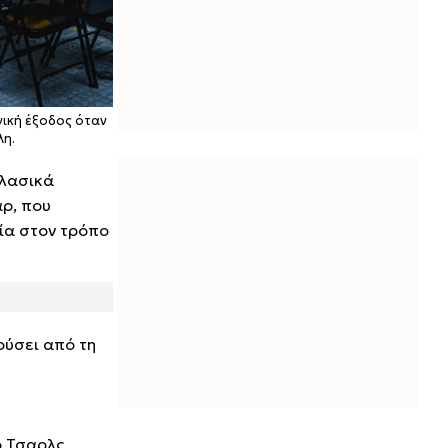
νική έξοδος όταν
λη.
κλασικά
αρ, που
νία στον τρόπο
ούσει από τη
ο Τσαρλς