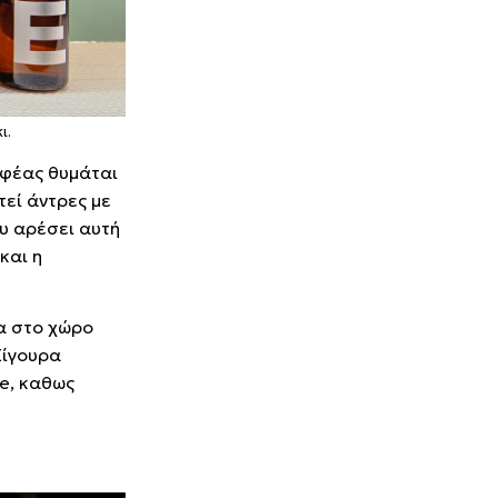
ι.
αφέας θυμάται
τεί άντρες με
ου αρέσει αυτή
και η
σα στο χώρο
Σίγουρα
te, καθως