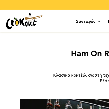
Συνταγές
Αλεύρ
Γλυκά
Ham On R
Αλλαν
Μους 
Αρνί +
Τούρτε
Αυγά
Κέικ +
Κλασικά κοκτέιλ, σωστή τεχ
Γαλοπ
Μπισκ
Εξάρ