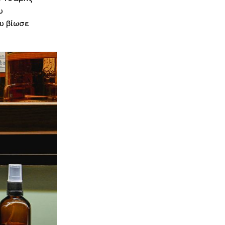
υ
υ βίωσε