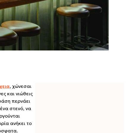
χεια
, χώνεσαι
ες και νιώθεις
 φάση περνάει
 ένα στενό, να
υργούνται
ορία ανήκει το
ρόσφατα.