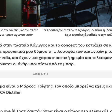
α από ουισκί, καπνιστά ή
Τα τραπεζάκια στον πεζόδρομο είναι η ιδα
 να πρωταγωνιστούν.
έχει ωραίες βραδιές στην πό
 στην πλατεία Κάνιγγος και το concept του εστιάζει σε 
ένα προσωπικά μου θύμισε τη φιλοσοφία των ιαπωνικών μπ
media, και έχουν μια χαρακτηριστική ηρεμία και τελειομα
νούνται οι άνθρωποι πίσω από το μπαρ.
μα είναι ο Μάρκος Πρίφτης, τον οποίο μπορεί να έχεις ακ
V Distiller.
 Rye (ή Τοστ Ζαμπόν όπως είναι ο τίτλος στα ελληνικά), 