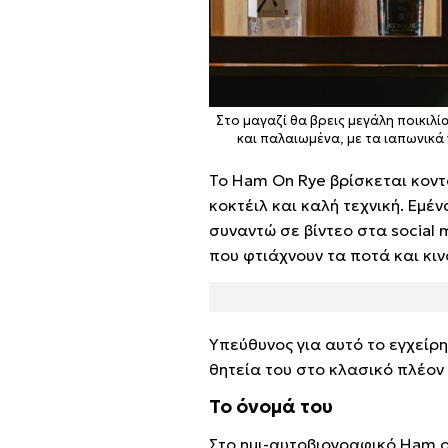
Στο μαγαζί θα βρεις μεγάλη ποικιλί
και παλαιωμένα, με τα ιαπωνικά
Το Ham On Rye βρίσκεται κοντά
κοκτέιλ και καλή τεχνική. Εμ
συναντώ σε βίντεο στα social 
που φτιάχνουν τα ποτά και κι
Υπεύθυνος για αυτό το εγχείρη
θητεία του στο κλασικό πλέον C
Το όνομά του
Στο ημι-αυτοβιογραφικό Ham on