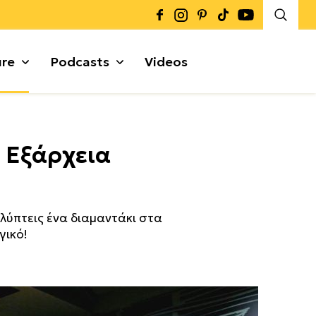
ure
Podcasts
Videos
Καρποί + Σπόροι
 Εξάρχεια
Μυρωδικά
Γκρανόλες + Μπάρες
α
αλύπτεις ένα διαμαντάκι στα
γικό!