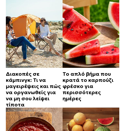
Διακοπές σε
Το απλό βήμα που
κάμπινγκ: Τι να
κρατά το καρπούζι
μαγειρέψεις και πώς
φρέσκο για
να οργανωθείς για
περισσότερες
να μη σου λείψει
ημέρες
τίποτα