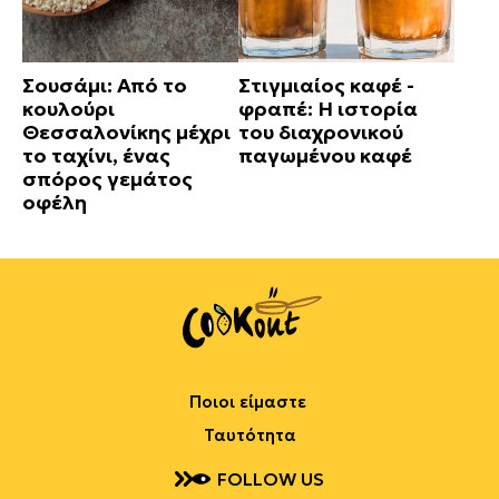
Σουσάμι: Από το
Στιγμιαίος καφέ -
κουλούρι
φραπέ: Η ιστορία
Θεσσαλονίκης μέχρι
του διαχρονικού
το ταχίνι, ένας
παγωμένου καφέ
σπόρος γεμάτος
οφέλη
Ποιοι είμαστε
Ταυτότητα
FOLLOW US