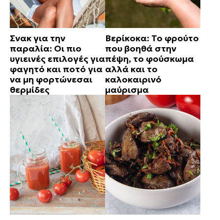
Σνακ για την
Βερίκοκα: Το φρούτο
παραλία: Οι πιο
που βοηθά στην
υγιεινές επιλογές για
πέψη, το φούσκωμα
φαγητό και ποτό για
αλλά και το
να μη φορτώνεσαι
καλοκαιρινό
θερμίδες
μαύρισμα