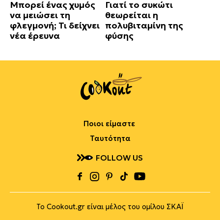
Μπορεί ένας χυμός
Γιατί το συκώτι
να μειώσει τη
θεωρείται η
φλεγμονή; Τι δείχνει
πολυβιταμίνη της
νέα έρευνα
φύσης
Ποιοι είμαστε
Ταυτότητα
FOLLOW US
Το Cookout.gr είναι μέλος του ομίλου ΣΚΑΪ