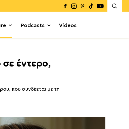
ure
Podcasts
Videos
Καρποί + Σπόροι
 σε έντερο,
Μυρωδικά
Γκρανόλες + Μπάρες
α
ρου, που συνδέεται με τη