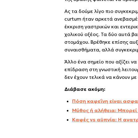
Ας τα δούμε λίγο πιο συγκεκρι
curtum ήταν αρκετά ανεβασμέν
έκκριση γαστρικών και εντερικ
χολικού οξέος. Τα δύο αυτά βα
στομάχου. Βρέθηκε επίσης αυξη
συναισθήματα, αλλά συγκεκριμ
Άλλο ένα σημείο που αξίζει να 
επίδραση στη γνωστική λειτουρ
δεν έχουν τελικά να κάνουν μ
Διάβασε ακόμη:
Πόση καφεΐνη είναι ασφα
Μύθος ή αλήθεια: Μπορεί 
Καφές vs αϋπνία: Η ανατ