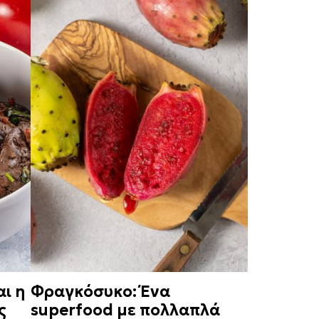
αι η
Φραγκόσυκο: Ένα
ς
superfood με πολλαπλά