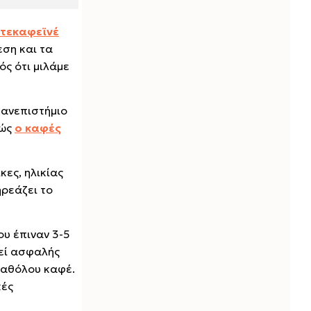
ντεκαφεϊνέ
εση και τα
ός ότι μιλάμε
Πανεπιστήμιο
πώς
ο καφές
κες, ηλικίας
ηρεάζει το
υ έπιναν 3-5
τεί ασφαλής
καθόλου καφέ.
κές