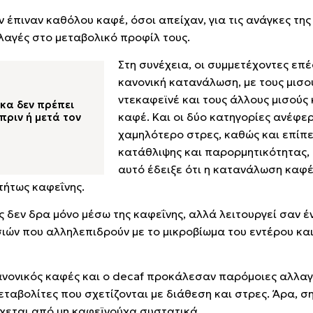
ν έπιναν καθόλου καφέ, όσοι απείχαν, για τις ανάγκες της
λλαγές στο μεταβολικό προφίλ τους.
Στη συνέχεια, οι συμμετέχοντες επ
κανονική κατανάλωση, με τους μισο
ντεκαφεϊνέ και τους άλλους μισούς
κα δεν πρέπει
καφέ. Και οι δύο κατηγορίες ανέφε
πριν ή μετά τον
χαμηλότερο στρες, καθώς και επίπ
κατάθλιψης και παρορμητικότητας,
αυτό έδειξε ότι η κατανάλωση καφέ
τήτως καφεΐνης.
ές δεν δρα μόνο μέσω της καφεΐνης, αλλά λειτουργεί σαν έ
ών που αλληλεπιδρούν με το μικροβίωμα του εντέρου κα
 κανονικός καφές και ο decaf προκάλεσαν παρόμοιες αλλαγ
εταβολίτες που σχετίζονται με διάθεση και στρες. Άρα, σ
χεται από μη καφεϊνούχα συστατικά.