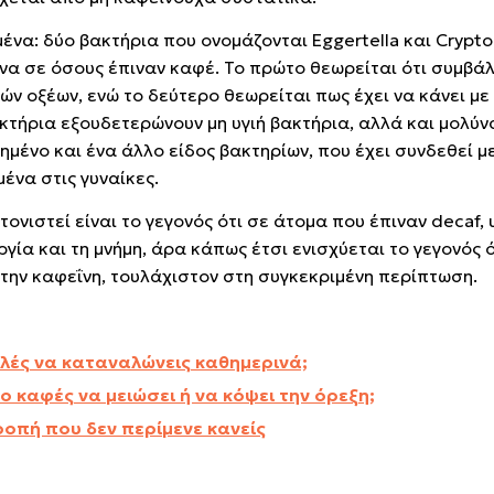
μένα: δύο βακτήρια που ονομάζονται Eggertella και Crypt
α σε όσους έπιναν καφέ. Το πρώτο θεωρείται ότι συμβάλ
ών οξέων, ενώ το δεύτερο θεωρείται πως έχει να κάνει με
κτήρια εξουδετερώνουν μη υγιή βακτήρια, αλλά και μολύν
μένο και ένα άλλο είδος βακτηρίων, που έχει συνδεθεί μ
ένα στις γυναίκες.
τονιστεί είναι το γεγονός ότι σε άτομα που έπιναν decaf,
γία και τη μνήμη, άρα κάπως έτσι ενισχύεται το γεγονός 
ε την καφεΐνη, τουλάχιστον στη συγκεκριμένη περίπτωση.
λές να καταναλώνεις καθημερινά;
ο καφές να μειώσει ή να κόψει την όρεξη;
ροπή που δεν περίμενε κανείς