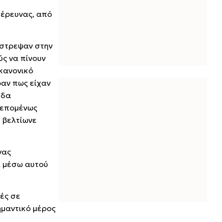
 έρευνας, από
έστρεψαν στην
ύς να πίνουν
 κανονικό
ραν πως είχαν
εδα
 επομένως
 βελτίωνε
νας
ι μέσω αυτού
ές σε
ημαντικό μέρος