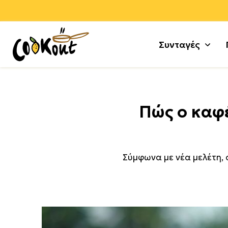
Συνταγές
Αλεύρ
Γλυκά
Πώς ο καφέ
Αλλαν
Μους 
Αρνί +
Τούρτε
Αυγά
Κέικ +
Σύμφωνα με νέα μελέτη, 
Γαλοπ
Μπισκ