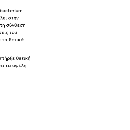
obacterium
λει στην
 τη σύνθεση
σεις του
ε τα θετικά
 υπήρξε θετική
ότι τα οφέλη