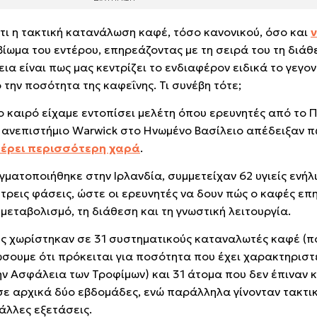
τι η τακτική κατανάλωση καφέ, τόσο κανονικού, όσο και
ίωμα του εντέρου, επηρεάζοντας με τη σειρά του τη διάθ
ια είναι πως μας κεντρίζει το ενδιαφέρον ειδικά το γεγον
την ποσότητα της καφεΐνης. Τι συνέβη τότε;
γο καιρό είχαμε εντοπίσει μελέτη όπου ερευνητές από το 
ο Πανεπιστήμιο Warwick στο Ηνωμένο Βασίλειο απέδειξαν 
φέρει περισσότερη χαρά
.
ατοποιήθηκε στην Ιρλανδία, συμμετείχαν 62 υγιείς ενήλι
 τρεις φάσεις, ώστε οι ερευνητές να δουν πώς ο καφές επ
ν μεταβολισμό, τη διάθεση και τη γνωστική λειτουργία.
ες χωρίστηκαν σε 31 συστηματικούς καταναλωτές καφέ (πο
ώσουμε ότι πρόκειται για ποσότητα που έχει χαρακτηρισ
ην Ασφάλεια των Τροφίμων) και 31 άτομα που δεν έπιναν 
ε αρχικά δύο εβδομάδες, ενώ παράλληλα γίνονταν τακτι
 άλλες εξετάσεις.