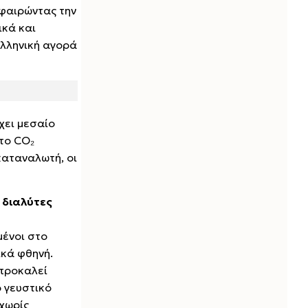
αφαιρώντας την
ικά και
 ελληνική αγορά
χει μεσαίο
 το CO₂
καταναλωτή, οι
 διαλύτες
μένοι στο
ικά φθηνή.
προκαλεί
 γευστικό
χωρίς