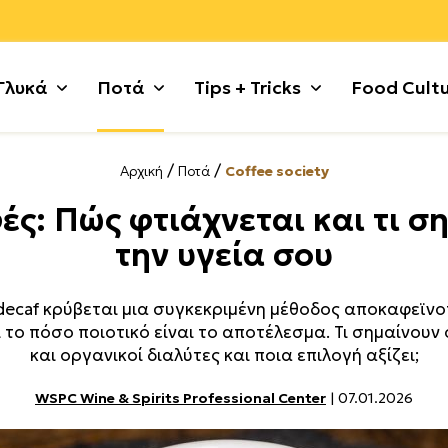
Γλυκά
Ποτά
Tips + Tricks
Food Cult
/
/
Αρχική
Ποτά
Coffee society
ι
 με σοκολάτα
Ζυμαρικά
Γλυκές Τάρτες + Πίτες
Κυνήγι
Πατάτες
Γλυκά χωρίς λακτόζη
Χοιρινό
ές: Πώς φτιάχνεται και τι ση
τικά
+ Κρέμες
Θαλασσινά
Γλυκά κουταλιού
Λαχανικά
Ρύζι + Δημητριακά
Μικρά κεράσματα
Χόρτα + 
την υγεία σου
 Κατσίκι
ς + Γλυκά Ψυγείου
Κιμάς
Γλυκά με φρούτα
Μέχρι 5 υλικά
Συκώτι
Μαρμελάδες + Αλείμματ
Ψάρι
 Τσουρέκια
Κόκορας
Γλυκά τηγανιού
Μοσχάρι
Τυρί + Γαλακτοκομικά
Παγωτά + Σορμπέ
Noodles
decaf κρύβεται μια συγκεκριμένη μέθοδος αποκαφεϊνο
ούλα
ότα + Κουλούρια
Κοτόπουλο
Γλυκά χωρίς ζάχαρη
Όσπρια
Φρούτα
Σιροπιαστά
Tofu
 το πόσο ποιοτικό είναι το αποτέλεσμα. Τι σημαίνουν 
και οργανικοί διαλύτες και ποια επιλογή αξίζει;
WSPC Wine & Spirits Professional Center
| 07.01.2026