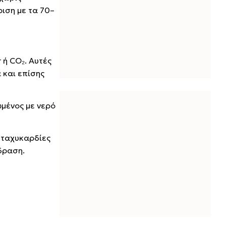
ριση με τα 70–
 ή CO₂. Αυτές
 και επίσης
ωμένος με νερό
ή ταχυκαρδίες
δραση.