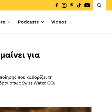
ure
Podcasts
Videos
Καρποί + Σπόροι
μαίνει για
Μυρωδικά
Γκρανόλες + Μπάρες
α
ποίησης που καθορίζει τη
όροι όπως Swiss Water, CO₂