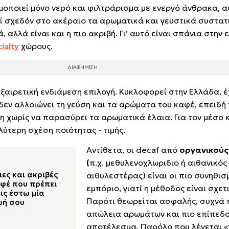
οποιεί μόνο νερό και φιλτράρισμα με ενεργό άνθρακα, 
εί σχεδόν στο ακέραιο τα αρωματικά και γευστικά συστατ
 αλλά είναι και η πιο ακριβή. Γι’ αυτό είναι σπάνια στην
ialty
χώρους.
ξαιρετική ενδιάμεση επιλογή. Κυκλοφορεί στην Ελλάδα, έ
δεν αλλοιώνει τη γεύση και τα αρώματα του καφέ, επειδή
η χωρίς να παρασύρει τα αρωματικά έλαια. Για τον μέσο 
ύτερη σχέση ποιότητας - τιμής.
Αντίθετα, οι decaf από
οργανικούς
(
π.χ. μεθυλενοχλωριδιο ή αιθανικός
ιες και ακριβές
αιθυλεστέρας) είναι οι πιο συνηθισ
αφέ που πρέπει
εμπόριο, γιατί η μέθοδος είναι σχετ
ις έστω μία
Παρότι θεωρείται ασφαλής, συχνά 
ωή σου
απώλεια αρωμάτων και πιο επίπεδο
αποτέλεσμα. Παρόλο που λέγεται «