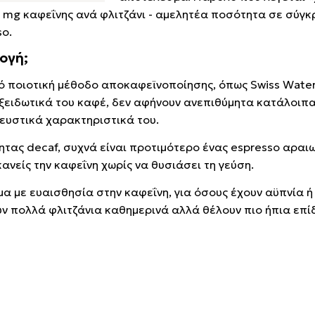
3 mg καφεΐνης ανά φλιτζάνι - αμελητέα ποσότητα σε σύγκ
so.
λογή;
ό ποιοτική μέθοδο αποκαφεϊνοποίησης, όπως Swiss Water
ιοξειδωτικά του καφέ, δεν αφήνουν ανεπιθύμητα κατάλοιπα
ευστικά χαρακτηριστικά του.
ητας decaf, συχνά είναι προτιμότερο ένας espresso αραι
κανείς την καφεΐνη χωρίς να θυσιάσει τη γεύση.
ομα με ευαισθησία στην καφεΐνη, για όσους έχουν αϋπνία 
υν πολλά φλιτζάνια καθημερινά αλλά θέλουν πιο ήπια επί