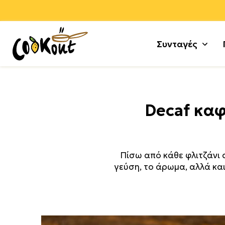
Συνταγές
Αλεύρ
Γλυκά
Decaf καφ
Αλλαν
Μους 
Αρνί +
Τούρτε
Αυγά
Κέικ +
Πίσω από κάθε φλιτζάνι 
Γαλοπ
Μπισκ
γεύση, το άρωμα, αλλά και