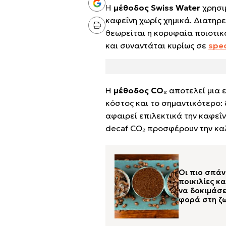
Η
μέθοδος Swiss Water
χρησιμ
καφεΐνη χωρίς χημικά. Διατηρ
θεωρείται η κορυφαία ποιοτικά,
και συναντάται κυρίως σε
spec
Η
μέθοδος CO₂
αποτελεί μια ε
κόστος και το σημαντικότερο: 
αφαιρεί επιλεκτικά την καφεΐν
decaf CO₂ προσφέρουν την καλ
Οι πιο σπάν
ποικιλίες κ
να δοκιμάσε
φορά στη ζ