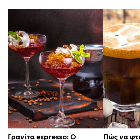
Γρανίτα espresso: Ο
Πώς να φτι