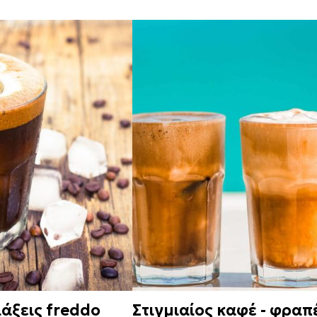
άξεις freddo
Στιγμιαίος καφέ - φραπέ