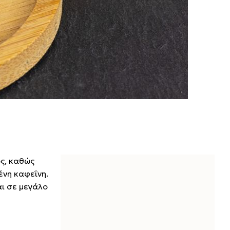
ός, καθώς
ένη καφεΐνη.
αι σε μεγάλο