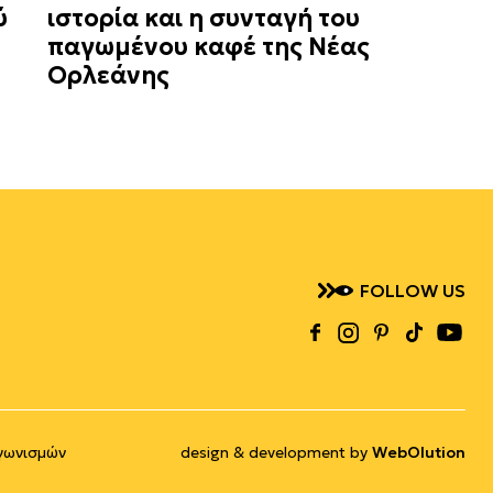
ύ
ιστορία και η συνταγή του
παγωμένου καφέ της Νέας
Ορλεάνης
FOLLOW US
γωνισμών
design & development by
WebOlution