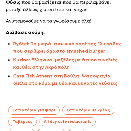
Φύσις
που θα βασίζεται που θα περιλαμβάνει
μεταξύ άλλων, gluten free και vegan.
Ανυπομονούμε να τα γνωρίσουμε όλα!
Διάβασε ακόμη:
Ryōtei: Το μικρό ιαπωνικό spot της Γλυφάδας
που σερβίρει άχαστο smashed burger
Kuzina: Ελληνικοί μεζέδες με fusion πινελιές
και θέα στην Ακρόπολη
Casa Fish Athens στη Βούλα: Ψαροφαγία
δίπλα στο κύμα με θέα και δυνατές γεύσεις
Εστιατόρια για ψάρι
Εστιατόρια με κρέας
Ταβέρνες
All day café restaurants