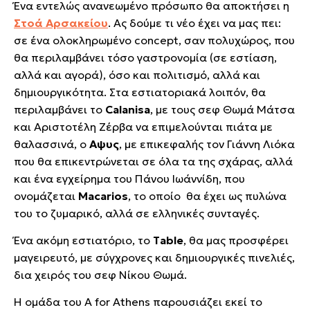
Ένα εντελώς ανανεωμένο πρόσωπο θα αποκτήσει η
Στοά Αρσακείου
. Ας δούμε τι νέο έχει να μας πει:
σε ένα ολοκληρωμένο concept, σαν πολυχώρος, που
θα περιλαμβάνει τόσο γαστρονομία (σε εστίαση,
αλλά και αγορά), όσο και πολιτισμό, αλλά και
δημιουργικότητα. Στα εστιατοριακά λοιπόν, θα
περιλαμβάνει το
Calanisa
, με τους σεφ Θωμά Μάτσα
και Αριστοτέλη Ζέρβα να επιμελούνται πιάτα με
θαλασσινά, ο
Αψυς
, με επικεφαλής τον Γιάννη Λιόκα
που θα επικεντρώνεται σε όλα τα της σχάρας, αλλά
και ένα εγχείρημα του Πάνου Ιωάννίδη, που
ονομάζεται
Macarios
, το οποίο θα έχει ως πυλώνα
του το ζυμαρικό, αλλά σε ελληνικές συνταγές.
Ένα ακόμη εστιατόριο, το
Table
, θα μας προσφέρει
μαγειρευτό, με σύγχρονες και δημιουργικές πινελιές,
δια χειρός του σεφ Νίκου Θωμά.
Η ομάδα του A for Athens παρουσιάζει εκεί το