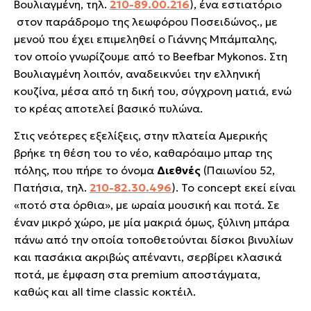
Βουλιαγμένη, τηλ.
210-89.00.216
)
, ένα εστιατόριο
στον παράδρομο της λεωφόρου Ποσειδώνος., με
μενού που έχει επιμεληθεί ο Γιάννης Μπάμπαλης,
τον οποίο γνωρίζουμε από το Beefbar Mykonos. Στη
Βουλιαγμένη λοιπόν, αναδεικνύει την ελληνική
κουζίνα, μέσα από τη δική του, σύγχρονη ματιά, ενώ
το κρέας αποτελεί βασικό πυλώνα.
Στις νεότερες εξελίξεις, στην πλατεία Αμερικής
βρήκε τη θέση του το νέο, καθαρόαιμο μπαρ της
πόλης, που πήρε το όνομα
Διεθνές
(Παιωνίου 52,
Πατήσια, τηλ.
210-82.30.496
)
. Το concept εκεί είναι
«ποτό στα όρθια», με ωραία μουσική και ποτά. Σε
έναν μικρό χώρο, με μία μακριά όμως, ξύλινη μπάρα
πάνω από την οποία τοποθετούνται δίσκοι βινυλίων
και πασάκια ακριβώς απέναντι, σερβίρει κλασικά
ποτά, με έμφαση στα premium αποστάγματα,
καθώς και all time classic κοκτέιλ.