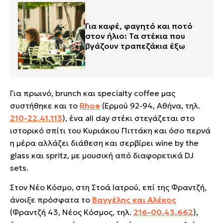
Για καφέ, φαγητό και ποτό
στον ήλιο: Τα στέκια που
βγάζουν τραπεζάκια έξω
Για πρωινό, brunch και specialty coffee μας
συστήθηκε και το
Rhoe
(Ερμού 92-94, Αθήνα, τηλ.
210-22.41.113
)
, ένα all day στέκι στεγάζεται στο
ιστορικό σπίτι του Κυριάκου Πιττάκη και όσο περνά
η μέρα αλλάζει διάθεση και σερβίρει wine by the
glass και spritz, με μουσική από διαφορετικά DJ
sets.
Στον Νέο Κόσμο, στη Στοά Ιατρού, επί της Φραντζή,
άνοιξε πρόσφατα το
Βαγγέλης και Αλέκος
(Φραντζή 43, Νέος Κόσμος, τηλ.
216-00.43.662
)
,