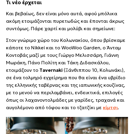
Τι νέο έρχεται
Και βεβαίως, δεν είναι μόνο αυτά, αφού μπόλικα
ακόμη ετοιμάζονται πυρετωδώς και έπονται άκρως
συντόμως. Πάρε χαρτί και μολύβι και σημείωνε:
Στον γνώριμο χώρο του Κολωνακίου, όπου βρίσκαμε
κάποτε το Nikkei και το WooWoo Garden, ο Άνταμ
Κοντοβάς μαζί με τους Γιώργο Μελισσάρη, Γιάννη
Μωράκη, Πάνο Πολίτη και Τάκη Διδασκάλου,
ετοιμάζουν το
Tavernaki
(Ξάνθιππου 10, Κολωνάκι)
,
σε ένα τολμηρό εγχείρημα που θα είναι ένα υβρίδιο
της ελληνικής ταβέρνας και της ιαπωνικής κουζίνας,
με το μενού να περιλαμβάνει, ενδεικτικά, επιλογές
όπως οι λαχανοντολμάδες με γαρίδες, τραχανά και
αυγολέμονο από τόφου και το τζατζίκι με
κίμτσι
.