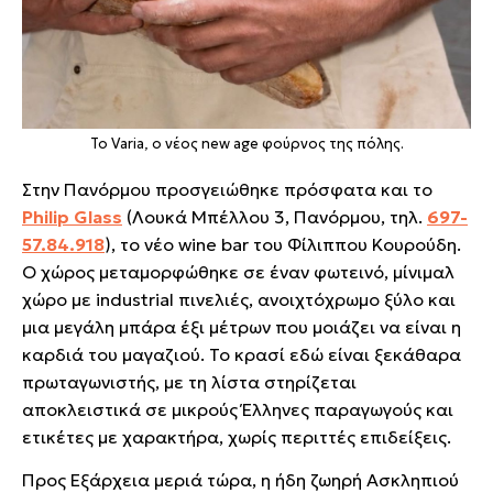
Το Varia, o νέος new age φούρνος της πόλης.
Στην Πανόρμου προσγειώθηκε πρόσφατα και το
Philip Glass
(Λουκά Μπέλλου 3, Πανόρμου, τηλ.
697-
57.84.918
)
, το νέο wine bar του Φίλιππου Κουρούδη.
Ο χώρος μεταμορφώθηκε σε έναν φωτεινό, μίνιμαλ
χώρο με industrial πινελιές, ανοιχτόχρωμο ξύλο και
μια μεγάλη μπάρα έξι μέτρων που μοιάζει να είναι η
καρδιά του μαγαζιού. Το κρασί εδώ είναι ξεκάθαρα
πρωταγωνιστής, με τη λίστα στηρίζεται
αποκλειστικά σε μικρούς Έλληνες παραγωγούς και
ετικέτες με χαρακτήρα, χωρίς περιττές επιδείξεις.
Προς Εξάρχεια μεριά τώρα, η ήδη ζωηρή Ασκληπιού