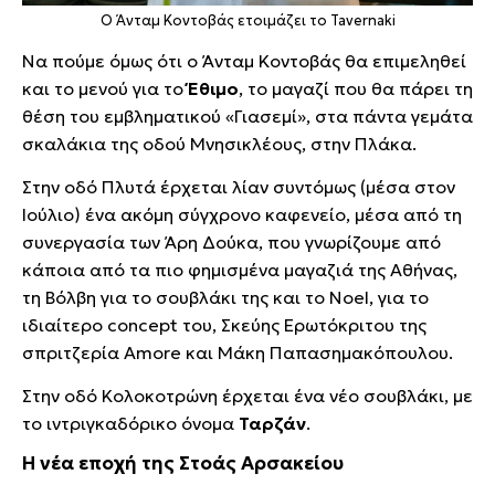
Ο Άνταμ Κοντοβάς ετοιμάζει το Tavernaki
Να πούμε όμως ότι ο Άνταμ Κοντοβάς θα επιμεληθεί
και το μενού για το
Έθιμο
, το μαγαζί που θα πάρει τη
θέση του εμβληματικού «Γιασεμί», στα πάντα γεμάτα
σκαλάκια της οδού Μνησικλέους, στην Πλάκα.
Στην οδό Πλυτά έρχεται λίαν συντόμως (μέσα στον
Ιούλιο) ένα ακόμη σύγχρονο καφενείο, μέσα από τη
συνεργασία των Άρη Δούκα, που γνωρίζουμε από
κάποια από τα πιο φημισμένα μαγαζιά της Αθήνας,
τη Βόλβη για το σουβλάκι της και το Noel, για το
ιδιαίτερο concept του, Σκεύης Ερωτόκριτου της
σπριτζερία Amore και Μάκη Παπασημακόπουλου.
Στην οδό Κολοκοτρώνη έρχεται ένα νέο σουβλάκι, με
το ιντριγκαδόρικο όνομα
Ταρζάν
.
Η νέα εποχή της Στοάς Αρσακείου