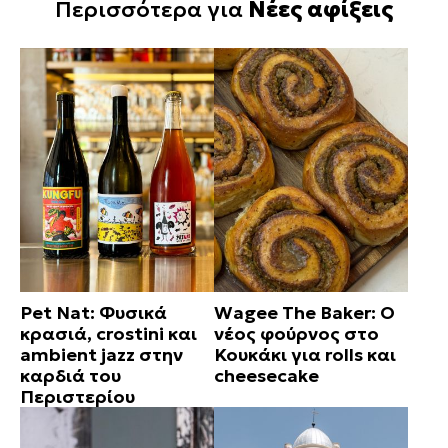
Περισσότερα για
Νέες αφίξεις
Pet Nat: Φυσικά
Wagee The Baker: Ο
κρασιά, crostini και
νέος φούρνος στο
ambient jazz στην
Κουκάκι για rolls και
καρδιά του
cheesecake
Περιστερίου