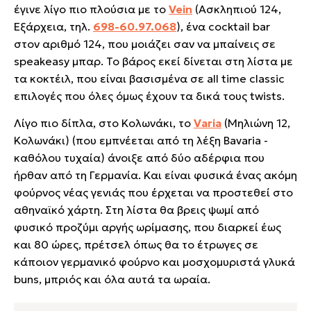
έγινε λίγο πιο πλούσια με το
Vein
(Ασκληπιού 124,
Εξάρχεια, τηλ.
698-60.97.068
)
, ένα cocktail bar
στον αριθμό 124, που μοιάζει σαν να μπαίνεις σε
speakeasy μπαρ. Το βάρος εκεί δίνεται στη λίστα με
τα κοκτέιλ, που είναι βασισμένα σε all time classic
επιλογές που όλες όμως έχουν τα δικά τους twists.
Λίγο πιο δίπλα, στο Κολωνάκι, το
Varia
(Μηλιώνη 12,
Κολωνάκι)
(που εμπνέεται από τη λέξη Bavaria -
καθόλου τυχαία) άνοιξε από δύο αδέρφια που
ήρθαν από τη Γερμανία. Και είναι φυσικά ένας ακόμη
φούρνος νέας γενιάς που έρχεται να προστεθεί στο
αθηναϊκό χάρτη. Στη λίστα θα βρεις ψωμί από
φυσικό προζύμι αργής ωρίμασης, που διαρκεί έως
και 80 ώρες, πρέτσελ όπως θα το έτρωγες σε
κάποιον γερμανικό φούρνο και μοσχομυριστά γλυκά
buns, μπριός και όλα αυτά τα ωραία.