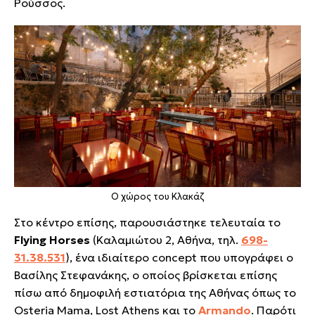
Ρούσσος.
Ο χώρος του Κλακάζ
Στο κέντρο επίσης, παρουσιάστηκε τελευταία το
Flying Horses
(Καλαμιώτου 2, Αθήνα, τηλ.
698-
31.38.531
)
, ένα ιδιαίτερο concept που υπογράφει ο
Βασίλης Στεφανάκης, ο οποίος βρίσκεται επίσης
πίσω από δημοφιλή εστιατόρια της Αθήνας όπως το
Osteria Mama, Lost Athens και το
Armando
. Παρότι