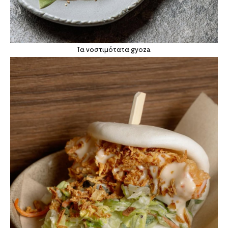
Τα νοστιμότατα gyoza.