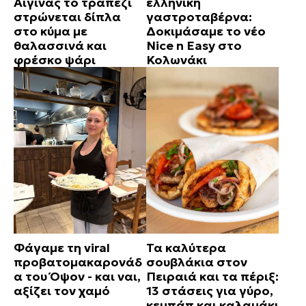
Αίγινας το τραπέζι
ελληνική
στρώνεται δίπλα
γαστροταβέρνα:
στο κύμα με
Δοκιμάσαμε το νέο
θαλασσινά και
Nice n Easy στο
φρέσκο ψάρι
Κολωνάκι
Φάγαμε τη viral
Τα καλύτερα
προβατομακαρονάδ
σουβλάκια στον
α του Όψον - και ναι,
Πειραιά και τα πέριξ:
αξίζει τον χαμό
13 στάσεις για γύρο,
κεμπάπ και καλαμάκι