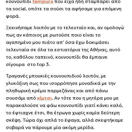
κουνουπίδι
tempura
που είχα ήδη σταμπάρει από
τα social, οπότε τα σούσι τα αφήσαμε για επόμενη
φορά.
Ξεκινήσαμε λοιπόν με το τελευταίο και, αν ομολογώ
πως αν κάποιος με ρωτούσε ποιο είναι το
αγαπημένο μου πιάτο απ’ όσα έχω δοκιμάσει
τελευταία σε όλα τα εστιατόρια της Αθήνας, αυτό
το, καθόλου ταπεινό, κουνουπίδι θα έμπαινε
σίγουρα στο top 3.
Τραγανές μπουκιές κουνουπιδιού λοιπόν, με
γλυκόξινη σως που ισορρόπησε μοναδικά με την
πληθωρική κρέμα παρμεζάνας και από πάνω
σουσάμι από
κίμτσι
. Αν τότε που η μητέρα μου με
παρακαλούσε να φάω κουνουπίδι γιατί κάνει καλό,
το έφτιαχνε έτσι, θα έτρωγα χωρίς καμία δεύτερη
σκέψη. Τώρα όχι απλά το έφαγα, αλλά σκεφτήκαμε
σοβαρά να πάρουμε μία ακόμη μερίδα.