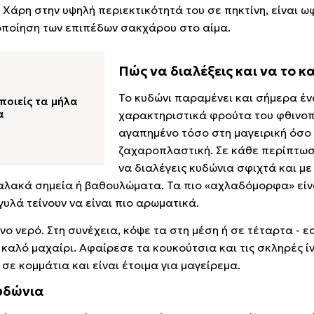
 Χάρη στην υψηλή περιεκτικότητά του σε πηκτίνη, είναι ω
οποίηση των επιπέδων σακχάρου στο αίμα.
Πώς να διαλέξεις και να το κ
Το κυδώνι παραμένει και σήμερα έν
ποιείς τα μήλα
α
χαρακτηριστικά φρούτα του φθινο
αγαπημένο τόσο στη μαγειρική όσο 
ζαχαροπλαστική. Σε κάθε περίπτωση
να διαλέγεις κυδώνια σφιχτά και με
αλακά σημεία ή βαθουλώματα. Τα πιο «αχλαδόμορφα» είν
γυλά τείνουν να είναι πιο αρωματικά.
ο νερό. Στη συνέχεια, κόψε τα στη μέση ή σε τέταρτα - ε
καλό μαχαίρι. Αφαίρεσε τα κουκούτσια και τις σκληρές ί
σε κομμάτια και είναι έτοιμα για μαγείρεμα.
κυδώνια