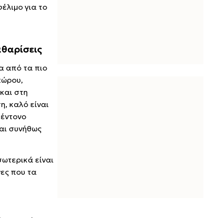
φέλιμο για το
αθαρίσεις
α από τα πιο
πώρου,
και στη
, καλό είναι
 έντονο
αι συνήθως
σωτερικά είναι
νες που τα