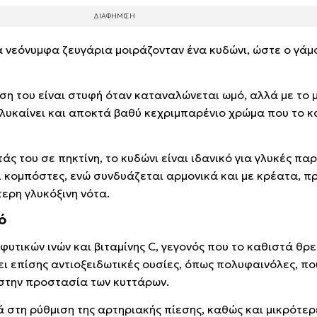
α νεόνυμφα ζευγάρια μοιράζονταν ένα κυδώνι, ώστε ο γάμ
ύση του είναι στυφή όταν καταναλώνεται ωμό, αλλά με το 
λυκαίνει και αποκτά βαθύ κεχριμπαρένιο χρώμα που το κ
άς του σε πηκτίνη, το κυδώνι είναι ιδανικό για γλυκές π
 κομπόστες, ενώ συνδυάζεται αρμονικά και με κρέατα, 
τερη γλυκόξινη νότα.
ό
φυτικών ινών και βιταμίνης C, γεγονός που το καθιστά θρε
χει επίσης αντιοξειδωτικές ουσίες, όπως πολυφαινόλες, π
 στην προστασία των κυττάρων.
ά στη ρύθμιση της αρτηριακής πίεσης, καθώς και μικρότε