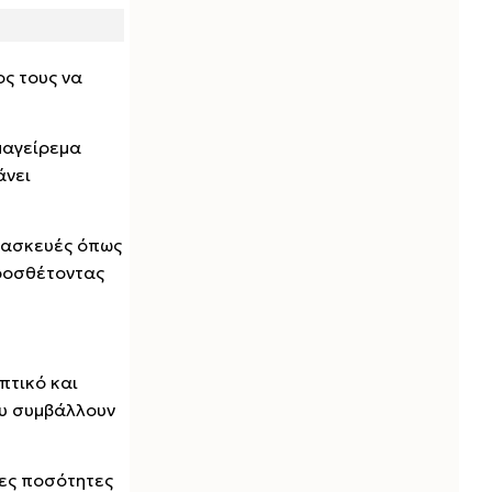
ος τους να
μαγείρεμα
άνει
αρασκευές όπως
προσθέτοντας
πτικό και
ου συμβάλλουν
ρες ποσότητες