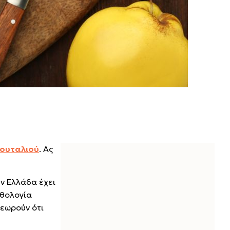
κουταλιού
. Ας
ην Ελλάδα έχει
υθολογία
θεωρούν ότι