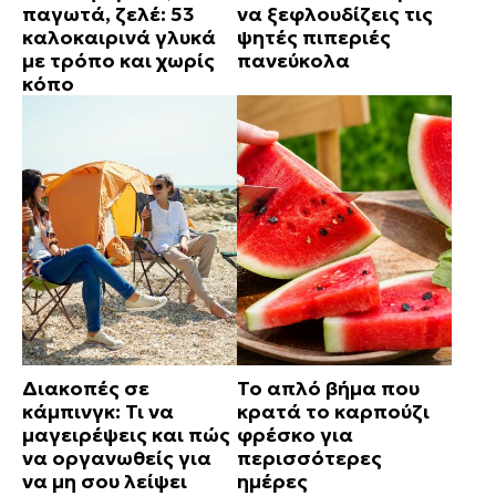
παγωτά, ζελέ: 53
να ξεφλουδίζεις τις
καλοκαιρινά γλυκά
ψητές πιπεριές
με τρόπο και χωρίς
πανεύκολα
κόπο
Διακοπές σε
Το απλό βήμα που
κάμπινγκ: Τι να
κρατά το καρπούζι
μαγειρέψεις και πώς
φρέσκο για
να οργανωθείς για
περισσότερες
να μη σου λείψει
ημέρες