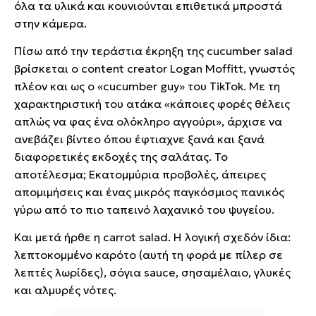
όλα τα υλικά και κουνιούνται επιθετικά μπροστά
στην κάμερα.
Πίσω από την τεράστια έκρηξη της cucumber salad
βρίσκεται ο content creator Logan Moffitt, γνωστός
πλέον και ως ο «cucumber guy» του TikTok. Με τη
χαρακτηριστική του ατάκα «κάποιες φορές θέλεις
απλώς να φας ένα ολόκληρο αγγούρι», άρχισε να
ανεβάζει βίντεο όπου έφτιαχνε ξανά και ξανά
διαφορετικές εκδοχές της σαλάτας. Το
αποτέλεσμα; Εκατομμύρια προβολές, άπειρες
απομιμήσεις και ένας μικρός παγκόσμιος πανικός
γύρω από το πιο ταπεινό λαχανικό του ψυγείου.
Και μετά ήρθε η carrot salad. Η λογική σχεδόν ίδια:
λεπτοκομμένο καρότο (αυτή τη φορά με πίλερ σε
λεπτές λωρίδες), σόγια sauce, σησαμέλαιο, γλυκές
και αλμυρές νότες.