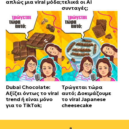
απλώς μια viral μόδα;
τελικά οι AI
συνταγές;
Dubai Chocolate:
Τρώγεται τώρα
Αξίζει όντως το viral
αυτό; Δοκιμάζουμε
trend ή είναι μόνο
το viral Japanese
για το TikTok;
cheesecake