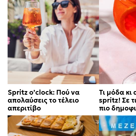
Spritz o’clock: Πού να
Τι μόδα κι 
απολαύσεις το τέλειο
spritz! Σε 
απεριτίβο
πιο δημοφι