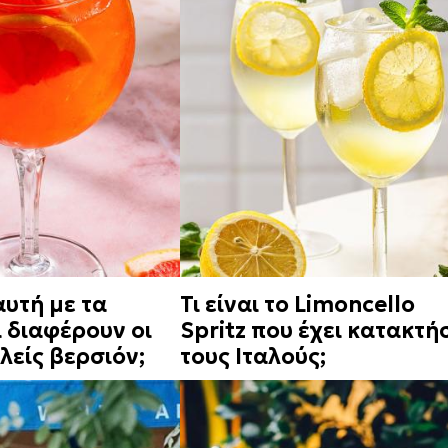
αυτή με τα
Τι είναι το Limoncello
τι διαφέρουν οι
Spritz που έχει κατακτή
λείς βερσιόν;
τους Ιταλούς;