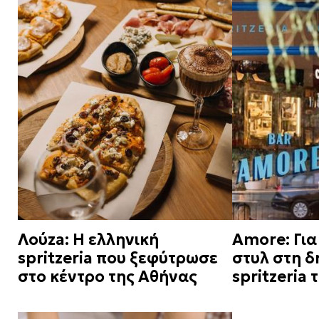
Λούza: Η ελληνική
Amore: Για
spritzeria που ξεφύτρωσε
στυλ στη 
στο κέντρο της Αθήνας
spritzeria