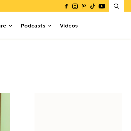
ure
Podcasts
Videos
Καρποί + Σπόροι
Μυρωδικά
Γκρανόλες + Μπάρες
α