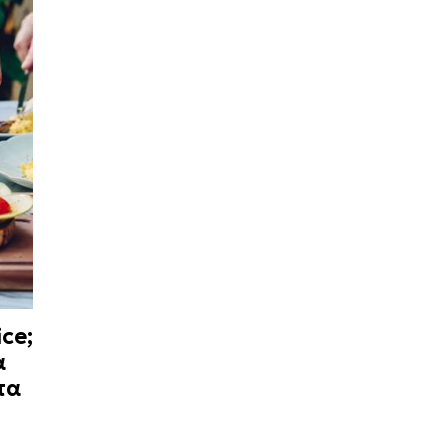
ce;
α
τα