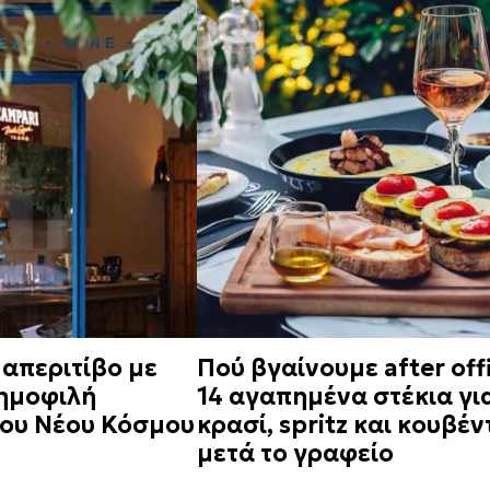
 απεριτίβο με
Πού βγαίνουμε after offi
δημοφιλή
14 αγαπημένα στέκια γι
 του Νέου Κόσμου
κρασί, spritz και κουβέν
μετά το γραφείο