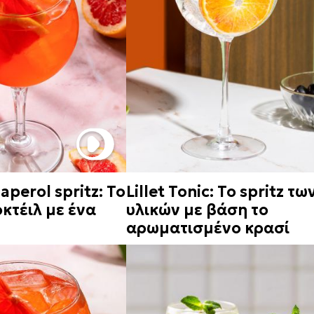
aperol spritz: Το
Lillet Tonic: Το spritz τω
κτέιλ με ένα
υλικών με βάση το
αρωματισμένο κρασί