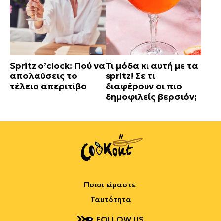
Spritz o’clock: Πού να
Τι μόδα κι αυτή με τα
απολαύσεις το
spritz! Σε τι
τέλειο απεριτίβο
διαφέρουν οι πιο
δημοφιλείς βερσιόν;
Ποιοι είμαστε
Ταυτότητα
FOLLOW US