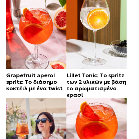
Grapefruit aperol
Lillet Tonic: Το spritz
spritz: Το διάσημο
των 2 υλικών με βάση
κοκτέιλ με ένα twist
το αρωματισμένο
κρασί