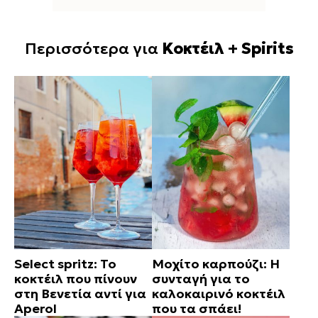
Περισσότερα για
Κοκτέιλ + Spirits
Select spritz: Το
Μοχίτο καρπούζι: Η
κοκτέιλ που πίνουν
συνταγή για το
στη Βενετία αντί για
καλοκαιρινό κοκτέιλ
Aperol
που τα σπάει!