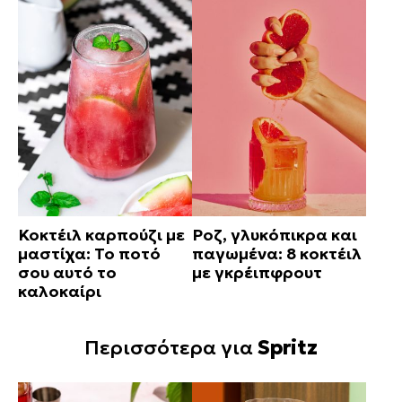
Κοκτέιλ καρπούζι με
Ροζ, γλυκόπικρα και
μαστίχα: Το ποτό
παγωμένα: 8 κοκτέιλ
σου αυτό το
με γκρέιπφρουτ
καλοκαίρι
Περισσότερα για
Spritz