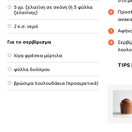
στο μ
5 γρ. ζελατίνη σε σκόνη (ή 3 φύλλα
Προσθ
ζελατίνης)
ανακα
2 κ.σ. νερό
Αφήνο
Για το σερβίρισμα
Σερβί
λουλο
λίγα φρέσκα μύρτιλα
φύλλα δυόσμου
βρώσιμα λουλουδάκια (προαιρετικά)