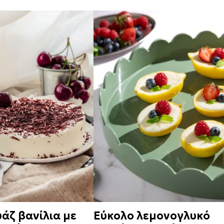
ζ βανίλια με
Εύκολο λεμονογλυκό