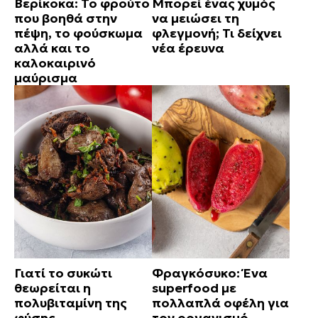
Βερίκοκα: Το φρούτο
Μπορεί ένας χυμός
που βοηθά στην
να μειώσει τη
πέψη, το φούσκωμα
φλεγμονή; Τι δείχνει
αλλά και το
νέα έρευνα
καλοκαιρινό
μαύρισμα
Γιατί το συκώτι
Φραγκόσυκο: Ένα
θεωρείται η
superfood με
πολυβιταμίνη της
πολλαπλά οφέλη για
φύσης
τον οργανισμό