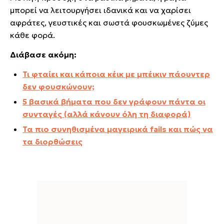
μπορεί να λειτουργήσει ιδανικά και να χαρίσει
αφράτες, γευστικές και σωστά φουσκωμένες ζύμες
κάθε φορά.
Διάβασε ακόμη:
Τι φταίει και κάποια κέικ με μπέικιν πάουντερ
δεν φουσκώνουν;
5 βασικά βήματα που δεν γράφουν πάντα οι
συνταγές (αλλά κάνουν όλη τη διαφορά)
Τα πιο συνηθισμένα μαγειρικά fails και πώς να
τα διορθώσεις