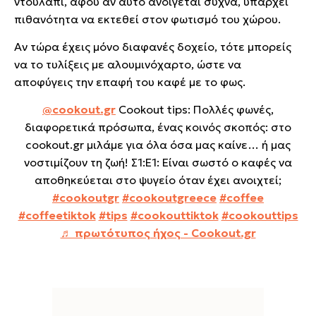
ντουλάπι, αφού αν αυτό ανοίγεται συχνά, υπάρχει
πιθανότητα να εκτεθεί στον φωτισμό του χώρου.
Αν τώρα έχεις μόνο διαφανές δοχείο, τότε μπορείς
να το τυλίξεις με αλουμινόχαρτο, ώστε να
αποφύγεις την επαφή του καφέ με το φως.
@cookout.gr
Cookout tips: Πολλές φωνές,
διαφορετικά πρόσωπα, ένας κοινός σκοπός: στο
cookout.gr μιλάμε για όλα όσα μας καίνε… ή μας
νοστιμίζουν τη ζωή! Σ1:Ε1: Είναι σωστό ο καφές να
αποθηκεύεται στο ψυγείο όταν έχει ανοιχτεί;
#cookoutgr
#cookoutgreece
#coffee
#coffeetiktok
#tips
#cookouttiktok
#cookouttips
♬ πρωτότυπος ήχος - Cookout.gr