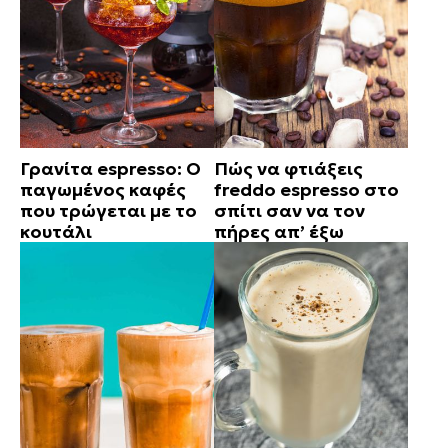
Γρανίτα espresso: Ο
Πώς να φτιάξεις
παγωμένος καφές
freddo espresso στο
που τρώγεται με το
σπίτι σαν να τον
κουτάλι
πήρες απ’ έξω