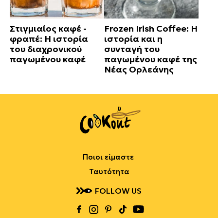
Στιγμιαίος καφέ -
Frozen Irish Coffee: Η
φραπέ: Η ιστορία
ιστορία και η
του διαχρονικού
συνταγή του
παγωμένου καφέ
παγωμένου καφέ της
Νέας Ορλεάνης
Ποιοι είμαστε
Ταυτότητα
FOLLOW US