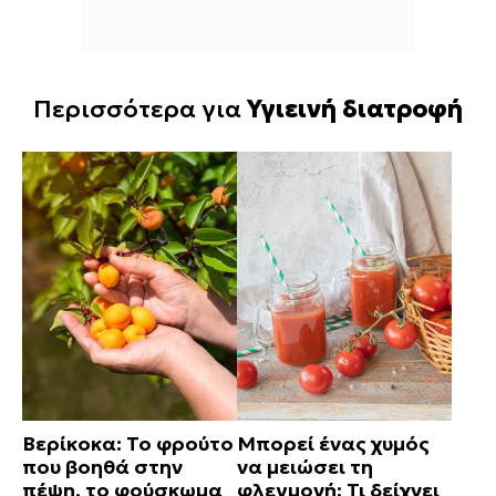
Περισσότερα για
Υγιεινή διατροφή
Βερίκοκα: Το φρούτο
Μπορεί ένας χυμός
που βοηθά στην
να μειώσει τη
πέψη, το φούσκωμα
φλεγμονή; Τι δείχνει