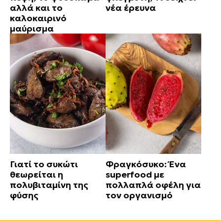
αλλά και το
νέα έρευνα
καλοκαιρινό
μαύρισμα
Γιατί το συκώτι
Φραγκόσυκο: Ένα
θεωρείται η
superfood με
πολυβιταμίνη της
πολλαπλά οφέλη για
φύσης
τον οργανισμό