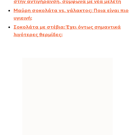
στην αντιγήρανση, σύμφωνα με νέα μελέτη
Μαύρη σοκολάτα vs. γάλακτος: Ποια είναι πιο
υγιεινή;
Σοκολάτα με στέβια: Έχει όντως σημαντικά
λιγότερες θερμίδες;