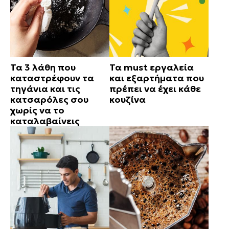
Τα 3 λάθη που
Τα must εργαλεία
καταστρέφουν τα
και εξαρτήματα που
τηγάνια και τις
πρέπει να έχει κάθε
κατσαρόλες σου
κουζίνα
χωρίς να το
καταλαβαίνεις