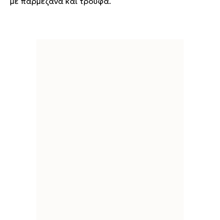
με παρμεζάνα και τρούφα.