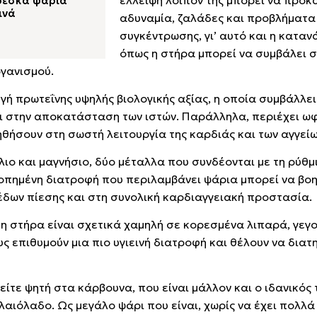
έλλειψή λοιπόν της μπορεί να προκ
φρέσκα ψάρια
ινά
αδυναμία, ζαλάδες και προβλήματα
συγκέντρωσης, γι’ αυτό και η κατα
όπως η στήρα μπορεί να συμβάλει 
γανισμού.
γή πρωτεΐνης υψηλής βιολογικής αξίας, η οποία συμβάλλει
αι στην αποκατάσταση των ιστών. Παράλληλα, περιέχει ω
ηθήσουν στη σωστή λειτουργία της καρδιάς και των αγγείω
λιο και μαγνήσιο, δύο μέταλλα που συνδέονται με τη ρύθμ
οπημένη διατροφή που περιλαμβάνει ψάρια μπορεί να βο
δων πίεσης και στη συνολική καρδιαγγειακή προστασία.
ι η στήρα είναι σχετικά χαμηλή σε κορεσμένα λιπαρά, γεγ
ς επιθυμούν μια πιο υγιεινή διατροφή και θέλουν να δια
ίτε ψητή στα κάρβουνα, που είναι μάλλον και ο ιδανικός 
λαιόλαδο. Ως μεγάλο ψάρι που είναι, χωρίς να έχει πολλά