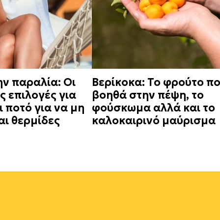
ην παραλία: Οι
Βερίκοκα: Το φρούτο π
ές επιλογές για
βοηθά στην πέψη, το
 ποτό για να μη
φούσκωμα αλλά και το
ι θερμίδες
καλοκαιρινό μαύρισμα