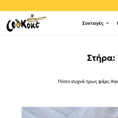
Συνταγές
Αλεύρ
Γλυκά
Στήρα:
Αλλαν
Μους 
Αρνί +
Τούρτε
Αυγά
Κέικ +
Πόσο συχνά τρως ψάρι; Και,
Γαλοπ
Μπισκ