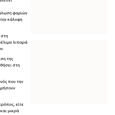
αλέσει
νάλωση ψαριών
στην κάλυψη
 στη
φέλιμα λιπαρά
ν.
ιση της
ηθήσει στη
ονός που την
τηρήσουν
τρόπος, είτε
 και μικρά