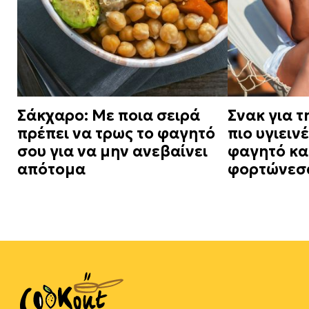
Σάκχαρο: Με ποια σειρά
Σνακ για τ
πρέπει να τρως το φαγητό
πιο υγιειν
σου για να μην ανεβαίνει
φαγητό και
απότομα
φορτώνεσα