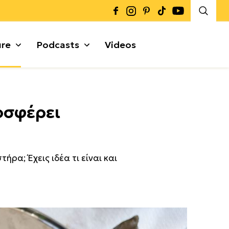
ure
Podcasts
Videos
Καρποί + Σπόροι
οσφέρει
Μυρωδικά
Γκρανόλες + Μπάρες
α
ρα; Έχεις ιδέα τι είναι και