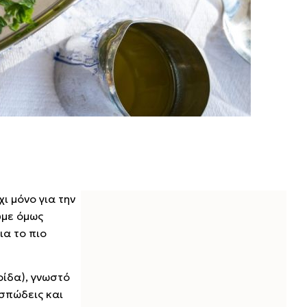
ι μόνο για την
υμε όμως
ια το πιο
ρίδα), γνωστό
ασπώδεις και