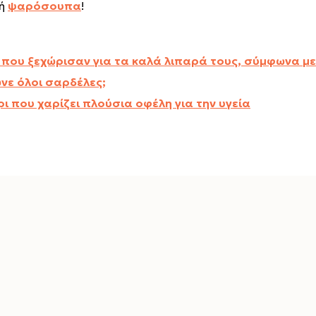
κή
ψαρόσουπα
!
 που ξεχώρισαν για τα καλά λιπαρά τους, σύμφωνα με
ώνε όλοι σαρδέλες;
ι που χαρίζει πλούσια οφέλη για την υγεία