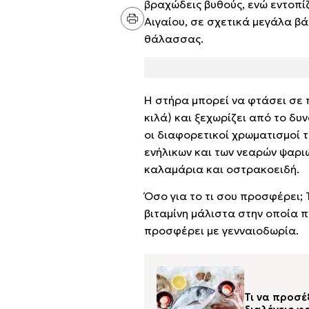
βραχώδεις βυθούς, ενώ εντοπίζ
Αιγαίου, σε σχετικά μεγάλα βά
θάλασσας.
Η στήρα μπορεί να φτάσει σε π
κιλά) και ξεχωρίζει από το δυ
οι διαφορετικοί χρωματισμοί 
ενήλικων και των νεαρών ψαρι
καλαμάρια και οστρακοειδή.
Όσο για το τι σου προσφέρει; 
βιταμίνη μάλιστα στην οποία π
προσφέρει με γενναιοδωρία.
Τι να προσέ