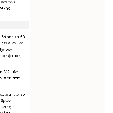
 και του
νικής
ε βάρος τα 50
ζει είναι και
ξύ των
τερα ψάρια,
 B12, μία
ρι που στην
αίτητη για το
υθρών
πωσης. Η