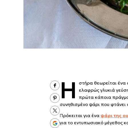
Η
στήρα θεωρείται ένα 
ελαφρώς γλυκιά γεύση 
πρώτα κάποια πράγματα
συνηθισμένο ψάρι που φτάνει 
Πρόκειται για ένα
ψάρι της ο
για το εντυπωσιακό μέγεθος κα