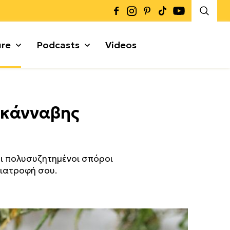
ure
Podcasts
Videos
Καρποί + Σπόροι
ς κάνναβης
Μυρωδικά
Γκρανόλες + Μπάρες
α
οι πολυσυζητημένοι σπόροι
διατροφή σου.