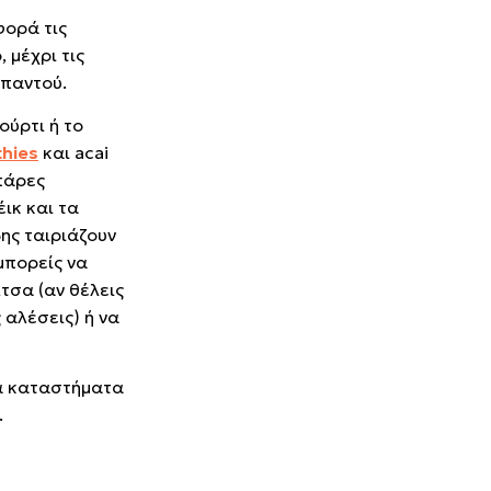
φορά τις
 μέχρι τις
 παντού.
ούρτι ή το
hies
και acai
πάρες
έικ και τα
ης ταιριάζουν
μπορείς να
τσα (αν θέλεις
 αλέσεις) ή να
τα καταστήματα
.