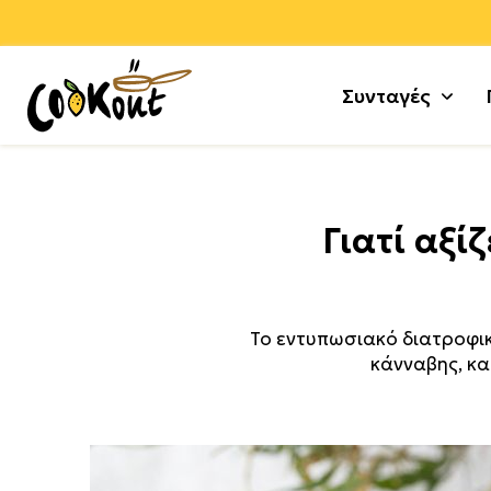
Συνταγές
Αλεύρ
Γλυκά
Γιατί αξί
Αλλαν
Μους 
Αρνί +
Τούρτε
Αυγά
Κέικ +
Το εντυπωσιακό διατροφικ
Γαλοπ
Μπισκ
κάνναβης, κα