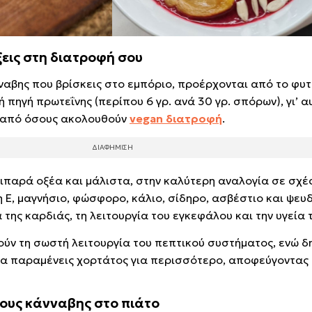
άξεις στη διατροφή σου
αβης που βρίσκεις στο εμπόριο, προέρχονται από το φυτ
 πηγή πρωτεΐνης (περίπου 6 γρ. ανά 30 γρ. σπόρων), γι’ α
ό από όσους ακολουθούν
vegan διατροφή
.
λιπαρά οξέα και μάλιστα, στην καλύτερη αναλογία σε σχέ
νη Ε, μαγνήσιο, φώσφορο, κάλιο, σίδηρο, ασβέστιο και ψευ
 της καρδιάς, τη λειτουργία του εγκεφάλου και την υγεία 
θούν τη σωστή λειτουργία του πεπτικού συστήματος, ενώ 
να παραμένεις χορτάτος για περισσότερο, αποφεύγοντας
ρους κάνναβης στο πιάτο