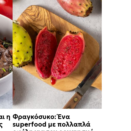
αι η
Φραγκόσυκο: Ένα
ς
superfood με πολλαπλά