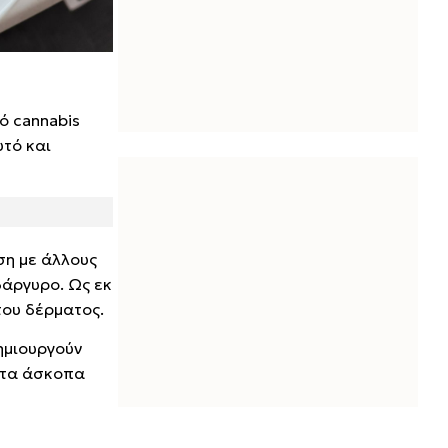
ό cannabis
υτό και
ση με άλλους
δάργυρο. Ως εκ
του δέρματος.
δημιουργούν
 τα άσκοπα