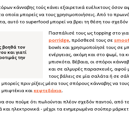
πόρων κάνναβης τούς κάνει εξαιρετικά ευέλικτους όσον α
 οποία μπορείς να τους χρησιμοποιήσεις. Από το πρωινό,
α, αυτό το superfood μπορεί να βρει τη θέση του σχεδόν
Πασπάλισέ τους ως topping στο για
porridge
, πρόσθεσέ τους σε
smoot
ς βοηθά τον
bowls και χρησιμοποίησέ τους σε μ
ου και γιατί
ενέργειας, ακόμη και στο ψωμί, τα κ
ροτιμάς την
μπισκότα. Βέβαια, οι σπόροι κάνναβ
και σε αλμυρές παρασκευές, αφού 
τους βάλεις σε μία σαλάτα ή σε σάλ
 μπορείς πριν ρίξεις μέσα τους σπόρους κάνναβης να τους
α μπιφτέκια και
κεφτεδάκια
.
, να σου πούμε ότι πωλούνται πλέον σχεδόν παντού, από 
ά και ηλεκτρονικά - μέχρι τα ενημερωμένα σούπερ μάρκετ