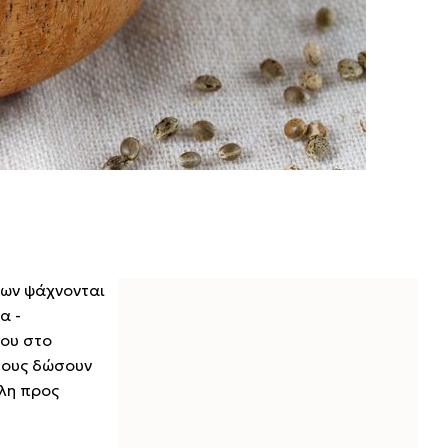
σων ψάχνονται
α -
που στο
τους δώσουν
ηλη προς