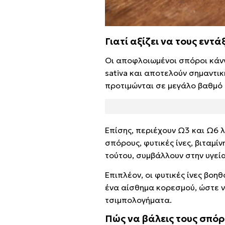
Γιατί αξίζει να τους εντ
Οι αποφλοιωμένοι σπόροι κάνν
sativa και αποτελούν σημαντική
προτιμώνται σε μεγάλο βαθμ
Επίσης, περιέχουν Ω3 και Ω6 
σπόρους, φυτικές ίνες, βιταμί
τούτου, συμβάλλουν στην υγεία
Επιπλέον, οι φυτικές ίνες βοη
ένα αίσθημα κορεσμού, ώστε 
τσιμπολογήματα.
Πώς να βάλεις τους σπό