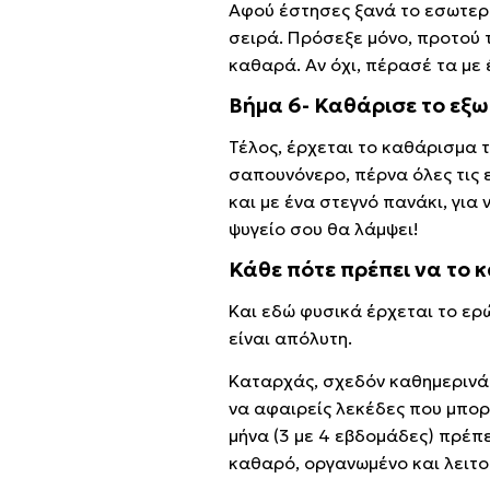
Αφού έστησες ξανά το εσωτερικ
σειρά. Πρόσεξε μόνο, προτού τ
καθαρά. Αν όχι, πέρασέ τα με
Βήμα 6- Καθάρισε το εξω
Τέλος, έρχεται το καθάρισμα 
σαπουνόνερο, πέρνα όλες τις ε
και με ένα στεγνό πανάκι, για
ψυγείο σου θα λάμψει!
Κάθε πότε πρέπει να το 
Και εδώ φυσικά έρχεται το ερ
είναι απόλυτη.
Καταρχάς, σχεδόν καθημερινά π
να αφαιρείς λεκέδες που μπορ
μήνα (3 με 4 εβδομάδες) πρέπε
καθαρό, οργανωμένο και λειτο