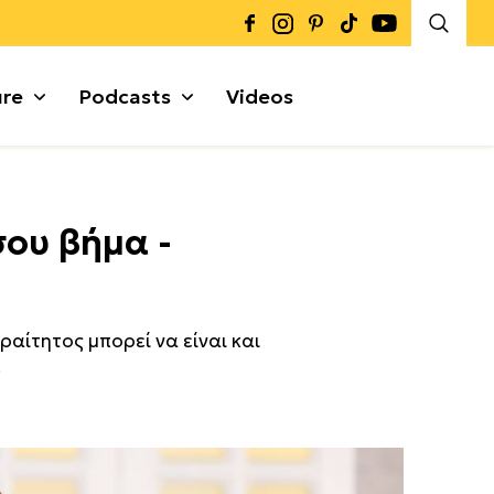
ure
Podcasts
Videos
Καρποί + Σπόροι
σου βήμα -
Μυρωδικά
Γκρανόλες + Μπάρες
α
αίτητος μπορεί να είναι και
.