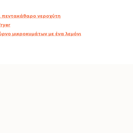
ια πεντακάθαρο νεροχύτη
fryer
ύρνο μικροκυμάτων με ένα λεμόνι