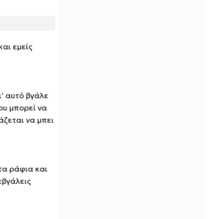
και εμείς
ι’ αυτό βγάλε
ου μπορεί να
άζεται να μπει
τα ράφια και
εβγάλεις