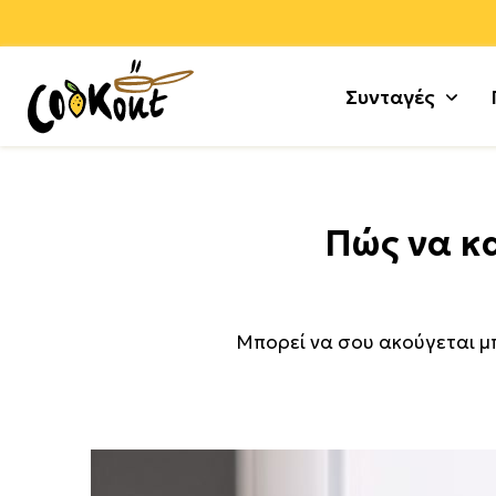
Συνταγές
Αλεύρ
Γλυκά
Πώς να κα
Αλλαν
Μους 
Αρνί +
Τούρτε
Αυγά
Κέικ +
Μπορεί να σου ακούγεται μπ
Γαλοπ
Μπισκ