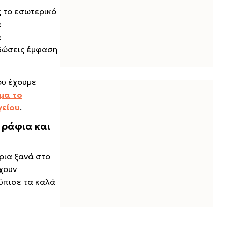
ς το εσωτερικό
α
α
 δώσεις έμφαση
ου έχουμε
μα το
γείου
.
 ράφια και
ρια ξανά στο
έχουν
ούπισε τα καλά