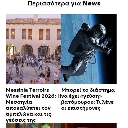
Περισσότερα για
News
Messinia Terroirs
Μπορεί το διάστημα
Wine Festival 2026: Η
να έχει «γεύση»
Μεσσηνία
βατόμουρου; Τι λένε
αποκαλύπτει τον
οι επιστήμονες
αμπελώνα και τις
γεύσεις της