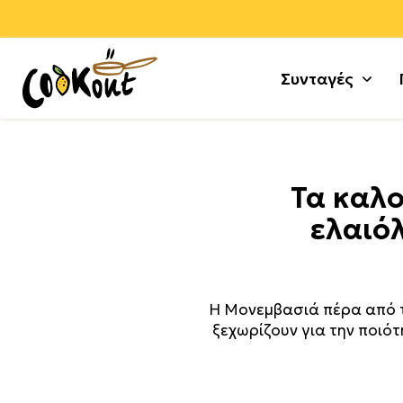
Συνταγές
Αλεύρ
Γλυκά
Τα καλο
Αλλαν
Μους 
ελαιόλ
Αρνί +
Τούρτε
Αυγά
Κέικ +
Γαλοπ
Μπισκ
Η Μονεμβασιά πέρα από τ
ξεχωρίζουν για την ποιότη