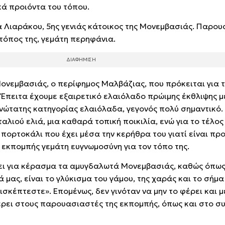
ά προιόντα του τόπου.
α Λιαράκου, 5ης γενιάς κάτοικος της Μονεμβασιάς. Παρου
 τόπος της, γεμάτη περηφάνια.
Μονεμβασιάς, ο περίφημος Μαλβάζιας, που πρόκειται για 
 Έπειτα έχουμε εξαιρετικό ελαιόλαδο πρώιμης έκθλιψης με
ώτατης κατηγορίας ελαιόλαδα, γεγονός πολύ σημαντικό. 
ταλιού ελιά, μια καθαρά τοπική ποικιλία, ενώ για το τέλο
πορτοκάλι που έχει μέσα την κερήθρα του γιατί είναι πρ
 εκπομπής γεμάτη ευγνωμοσύνη για τον τόπο της.
ρει για κέρασμα τα αμυγδαλωτά Μονεμβασιάς, καθώς όπως
ά μας, είναι το γλύκισμα του γάμου, της χαράς και το σήμ
ισκέπτεστε». Επομένως, δεν γινόταν να μην το φέρει και μ
ει στους παρουασιαστές της εκπομπής, όπως και στο συ