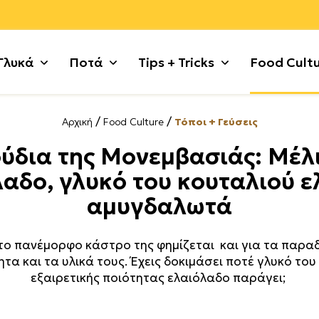
Γλυκά
Ποτά
Tips + Tricks
Food Cult
/
/
Αρχική
Food Culture
Τόποι + Γεύσεις
ι
 με σοκολάτα
Ζυμαρικά
Γλυκές Τάρτες + Πίτες
Κυνήγι
Πατάτες
Γλυκά χωρίς λακτόζη
Χοιρινό
ύδια της Μονεμβασιάς: Μέλι
τικά
+ Κρέμες
Θαλασσινά
Γλυκά κουταλιού
Λαχανικά
Ρύζι + Δημητριακά
Μικρά κεράσματα
Χόρτα + 
αδο, γλυκό του κουταλιού ε
 Κατσίκι
ς + Γλυκά Ψυγείου
Κιμάς
Γλυκά με φρούτα
Μέχρι 5 υλικά
Συκώτι
Μαρμελάδες + Αλείμματ
Ψάρι
αμυγδαλωτά
 Τσουρέκια
Κόκορας
Γλυκά τηγανιού
Μοσχάρι
Τυρί + Γαλακτοκομικά
Παγωτά + Σορμπέ
Noodles
ούλα
ότα + Κουλούρια
Κοτόπουλο
Γλυκά χωρίς ζάχαρη
Όσπρια
Φρούτα
Σιροπιαστά
Tofu
ο πανέμορφο κάστρο της φημίζεται και για τα παρα
τα και τα υλικά τους. Έχεις δοκιμάσει ποτέ γλυκό του 
εξαιρετικής ποιότητας ελαιόλαδο παράγει;