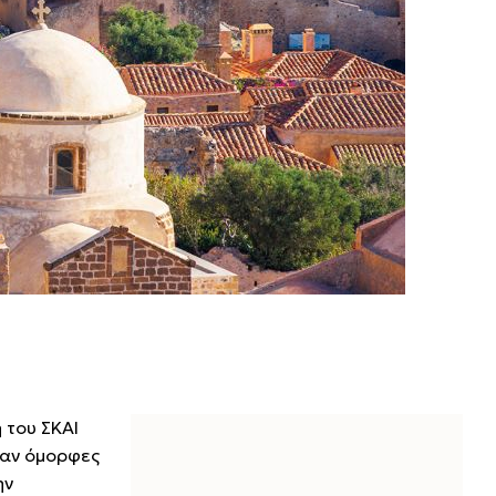
 του ΣΚΑΙ
ραν όμορφες
ην