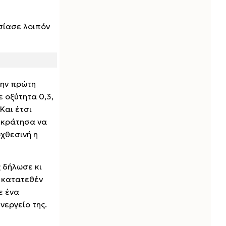
σίασε λοιπόν
την πρώτη
 οξύτητα 0,3,
Και έτσι
ς κράτησα να
οχθεσινή η
 δήλωσε κι
α κατατεθέν
ε ένα
νεργείο της.