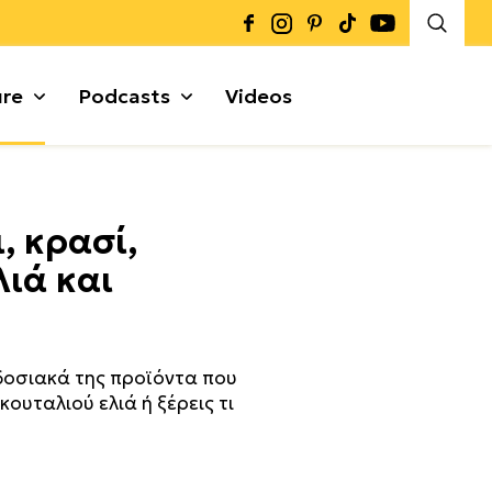
ure
Podcasts
Videos
Καρποί + Σπόροι
, κρασί,
Μυρωδικά
Γκρανόλες + Μπάρες
λιά και
α
δοσιακά της προϊόντα που
κουταλιού ελιά ή ξέρεις τι