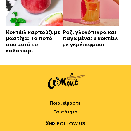
Κοκτέιλ καρπούζι με
Ροζ, γλυκόπικρα και
μαστίχα: Το ποτό
παγωμένα: 8 κοκτέιλ
σου αυτό το
με γκρέιπφρουτ
καλοκαίρι
Ποιοι είμαστε
Ταυτότητα
FOLLOW US