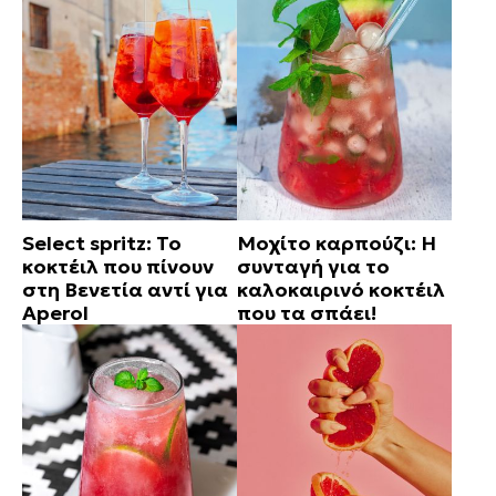
Select spritz: Το
Μοχίτο καρπούζι: Η
κοκτέιλ που πίνουν
συνταγή για το
στη Βενετία αντί για
καλοκαιρινό κοκτέιλ
Aperol
που τα σπάει!