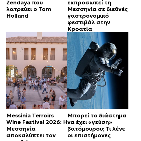
Zendaya που
εκπροσωπεί τη
λατρεύει ο Tom
Μεσσηνία σε διεθνές
Holland
γαστρονομικό
φεστιβάλ στην
Κροατία
Messinia Terroirs
Μπορεί το διάστημα
Wine Festival 2026: Η
να έχει «γεύση»
Μεσσηνία
βατόμουρου; Τι λένε
αποκαλύπτει τον
οι επιστήμονες