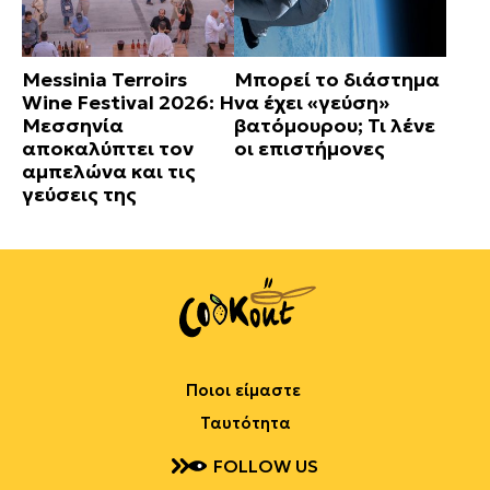
Messinia Terroirs
Μπορεί το διάστημα
Wine Festival 2026: Η
να έχει «γεύση»
Μεσσηνία
βατόμουρου; Τι λένε
αποκαλύπτει τον
οι επιστήμονες
αμπελώνα και τις
γεύσεις της
Ποιοι είμαστε
Ταυτότητα
FOLLOW US